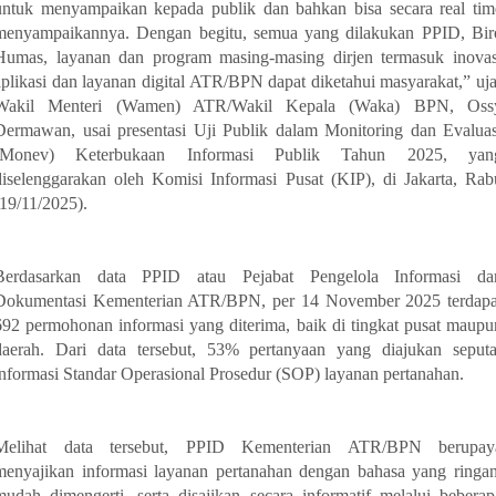
untuk menyampaikan kepada publik dan bahkan bisa secara real tim
menyampaikannya. Dengan begitu, semua yang dilakukan PPID, Bir
Humas, layanan dan program masing-masing dirjen termasuk inovas
aplikasi dan layanan digital ATR/BPN dapat diketahui masyarakat,” uja
Wakil Menteri (Wamen) ATR/Wakil Kepala (Waka) BPN, Oss
Dermawan, usai presentasi Uji Publik dalam Monitoring dan Evaluas
(Monev) Keterbukaan Informasi Publik Tahun 2025, yan
diselenggarakan oleh Komisi Informasi Pusat (KIP), di Jakarta, Rab
(19/11/2025).
Berdasarkan data PPID atau Pejabat Pengelola Informasi da
Dokumentasi Kementerian ATR/BPN, per 14 November 2025 terdapa
692 permohonan informasi yang diterima, baik di tingkat pusat maupu
daerah. Dari data tersebut, 53% pertanyaan yang diajukan seputa
informasi Standar Operasional Prosedur (SOP) layanan pertanahan.
Melihat data tersebut, PPID Kementerian ATR/BPN berupay
menyajikan informasi layanan pertanahan dengan bahasa yang ringan
mudah dimengerti, serta disajikan secara informatif melalui beberap