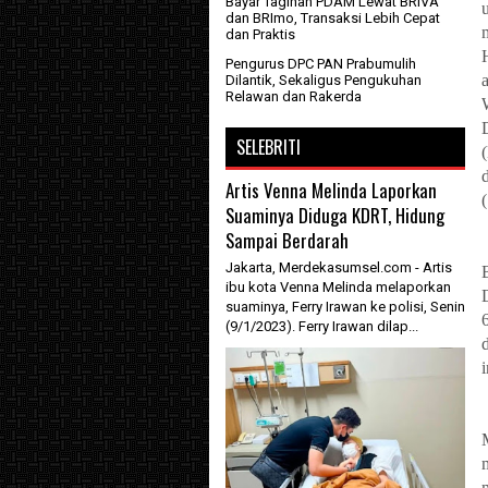
Bayar Tagihan PDAM Lewat BRIVA
dan BRImo, Transaksi Lebih Cepat
dan Praktis
Pengurus DPC PAN Prabumulih
Dilantik, Sekaligus Pengukuhan
Relawan dan Rakerda
SELEBRITI
Artis Venna Melinda Laporkan
Suaminya Diduga KDRT, Hidung
Sampai Berdarah
Jakarta, Merdekasumsel.com - Artis
ibu kota Venna Melinda melaporkan
suaminya, Ferry Irawan ke polisi, Senin
(9/1/2023). Ferry Irawan dilap...