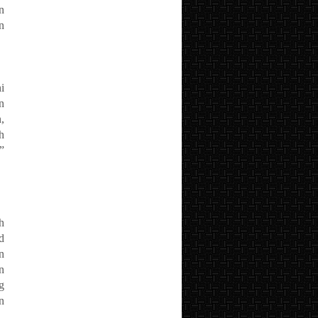
n
n
i
n
,
h
”
h
d
n
n
g
n