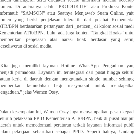
konten. Di antaranya ialah “PRODUKTIF” atau Produksi Konte
Informatif; “SAMSON” atau Saatnya Menjawab Suara Online, yait
konten yang berisi penjelasan interaktif dari pejabat Kementeria
ATR/BPN berdasarkan pertanyaan dari _netizen_ di kolom sosial medi
Kementerian ATR/BPN. Lalu, ada juga konten “Tangkal Hoaks” untu
memberikan penjelasan atas narasi tidak berdasar yang serin
berseliweran di sosial media.
“Kita juga memiliki layanan Hotline WhatsApp Pengaduan yan
menjadi primadona. Layanan ini terintegrasi dari pusat hingga seluru
satuan kerja di daerah dengan menggunakan single number sehingg
memberikan kemudahan bagi masyarakat untuk mendapatka
pengaduan,” jelas Wamen Ossy.
Dalam kesempatan ini, Wamen Ossy juga menyampaikan pesan kepad
seluruh pelaksana PPID Kementerian ATR/BPN, baik di pusat maupu
daerah untuk memedomani peraturan terkait layanan informasi publi
dalam pekerjaan sehari-hari sebagai PPID. Seperti halnya, Undang