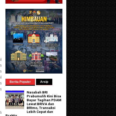
i
n
n
i
Berita Populer
Arsip
n
n
Nasabah BRI
Prabumulih Kini Bisa
Bayar Tagihan PDAM
Lewat BRIVA dan
BRImo, Transaksi
Lebih Cepat dan
h
Praktis