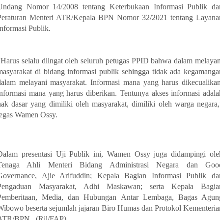
Undang Nomor 14/2008 tentang Keterbukaan Informasi Publik da
Peraturan Menteri ATR/Kepala BPN Nomor 32/2021 tentang Layana
Informasi Publik.
“Harus selalu diingat oleh seluruh petugas PPID bahwa dalam melayan
masyarakat di bidang informasi publik sehingga tidak ada kegamanga
dalam melayani masyarakat. Informasi mana yang harus dikecualikan
informasi mana yang harus diberikan. Tentunya akses informasi adala
hak dasar yang dimiliki oleh masyarakat, dimiliki oleh warga negara,
tegas Wamen Ossy.
Dalam presentasi Uji Publik ini, Wamen Ossy juga didampingi ole
Tenaga Ahli Menteri Bidang Administrasi Negara dan Goo
Governance, Ajie Arifuddin; Kepala Bagian Informasi Publik da
Pengaduan Masyarakat, Adhi Maskawan; serta Kepala Bagia
Pemberitaan, Media, dan Hubungan Antar Lembaga, Bagas Agun
Wibowo beserta sejumlah jajaran Biro Humas dan Protokol Kementeria
ATR/BPN. (Ril/FAP)