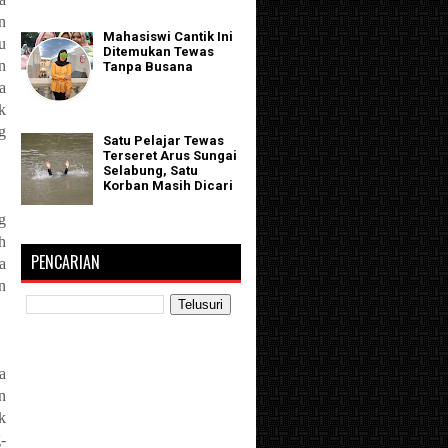
n
Mahasiswi Cantik Ini
u
Ditemukan Tewas
n
Tanpa Busana
a
k
g
Satu Pelajar Tewas
Terseret Arus Sungai
Selabung, Satu
Korban Masih Dicari
g
h
PENCARIAN
a
n
a
n
k
-