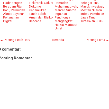
Hadir dengan
Elektronik, Solusi
Ramadan
sebagai Pintu
Beragam Fitur
Dokumen
Muhammadiyah,
Masuk Investasi,
Baru, Permudah
Kepemilikan
Menteri Nusron
Menteri Nusron
Akses Layanan
Tanah Lebih
Ingatkan
Imbau Pemda se-
Pertanahan
Aman dari Risiko
Pentingnya
Jawa Timur
Digital
Bencana
Mengangkat
Tuntaskan RDTR
Harkat Martabat
Umat
← Posting Lebih Baru
Beranda
Posting Lama →
0 komentar:
Posting Komentar