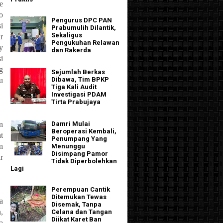
e
o
Pengurus DPC PAN
i
Prabumulih Dilantik,
Sekaligus
r
Pengukuhan Relawan
y
dan Rakerda
i
g
Sejumlah Berkas
Dibawa, Tim BPKP
u
Tiga Kali Audit
Investigasi PDAM
Tirta Prabujaya
n
Damri Mulai
Beroperasi Kembali,
t
Penumpang Yang
n
Menunggu
Disimpang Pamor
r
Tidak Diperbolehkan
Lagi
Perempuan Cantik
Ditemukan Tewas
a
Disemak, Tanpa
,
Celana dan Tangan
Diikat Karet Ban
a