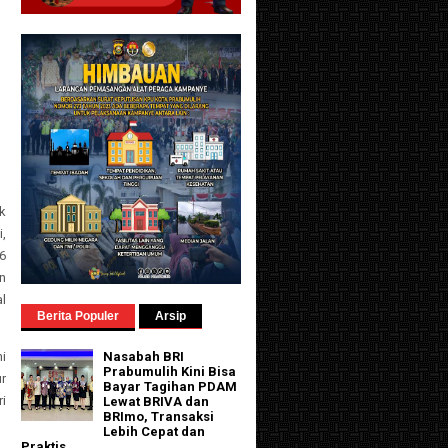
k
,
6
an
al
Berita Populer
Arsip
ni
Nasabah BRI
Prabumulih Kini Bisa
ur
Bayar Tagihan PDAM
i
Lewat BRIVA dan
BRImo, Transaksi
Lebih Cepat dan
Praktis