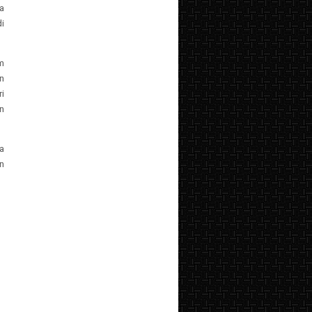
a
i
m
n
i
n
a
n