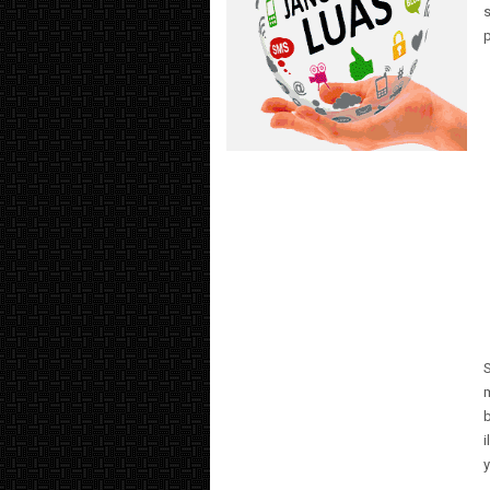
s
m
y