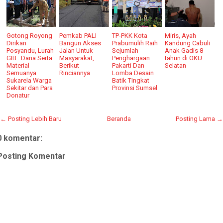
Gotong Royong
Pemkab PALI
TP-PKK Kota
Miris, Ayah
Dirikan
Bangun Akses
Prabumulih Raih
Kandung Cabuli
Posyandu, Lurah
Jalan Untuk
Sejumlah
Anak Gadis 8
GIB : Dana Serta
Masyarakat,
Penghargaan
tahun di OKU
Material
Berikut
Pakarti Dan
Selatan
Semuanya
Rinciannya
Lomba Desain
Sukarela Warga
Batik Tingkat
Sekitar dan Para
Provinsi Sumsel
Donatur
← Posting Lebih Baru
Beranda
Posting Lama →
0 komentar:
Posting Komentar