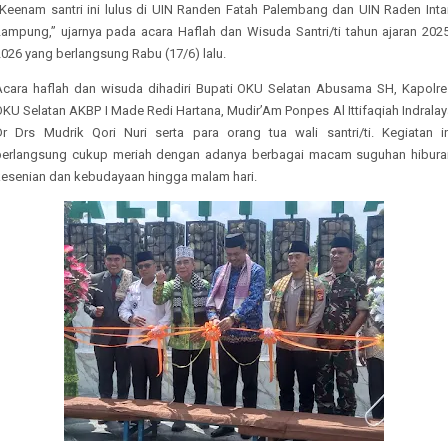
‘’Keenam santri ini lulus di UIN Randen Fatah Palembang dan UIN Raden Inta
Lampung,’’ ujarnya pada acara Haflah dan Wisuda Santri/ti tahun ajaran 2025
2026 yang berlangsung Rabu (17/6) lalu.
Acara haflah dan wisuda dihadiri Bupati OKU Selatan Abusama SH, Kapolre
KU Selatan AKBP I Made Redi Hartana, Mudir’Am Ponpes Al Ittifaqiah Indrala
Dr Drs Mudrik Qori Nuri serta para orang tua wali santri/ti. Kegiatan in
berlangsung cukup meriah dengan adanya berbagai macam suguhan hibura
kesenian dan kebudayaan hingga malam hari.