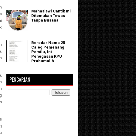
an
Mahasiswi Cantik Ini
a
Ditemukan Tewas
Tanpa Busana
i
k
Beredar Nama 25
n
Caleg Pemenang
.
Pemilu, Ini
Penegasan KPU
an
Prabumulih
,
PENCARIAN
h
an
g
s
s
g
a