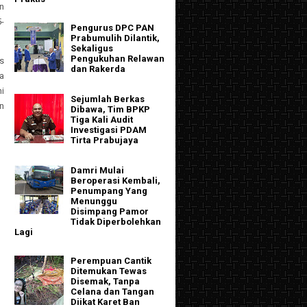
n
-
Pengurus DPC PAN
Prabumulih Dilantik,
Sekaligus
Pengukuhan Relawan
s
dan Rakerda
ya
i
Sejumlah Berkas
n
Dibawa, Tim BPKP
Tiga Kali Audit
Investigasi PDAM
Tirta Prabujaya
Damri Mulai
Beroperasi Kembali,
Penumpang Yang
Menunggu
Disimpang Pamor
Tidak Diperbolehkan
Lagi
Perempuan Cantik
Ditemukan Tewas
Disemak, Tanpa
Celana dan Tangan
Diikat Karet Ban