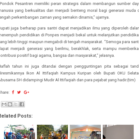
‘’Pondok Pesantren memiliki peran strategis dalam membangun sumber day
manusia yang berkualitas dan menjadi benteng moral bagi generasi muda d
tengah perkembangan zaman yang semakin dinamis,’’ ujarnya.
Bupati juga berharap para santri dapat menjadikan ilmu yang diperoleh dala
menempuh pendidikan di Ponpes menjadi bekal untuk melanjutkan pendidika
yang lebih tinggi maupun mengabdi di tengah masyarakat. ‘’Semoga para santr
dapat menjadi generasi yang berilmu, berakhlak, serta mampu memberika
ontribusi positif bagi agama, bangsa dan masyarakat,’’ jelasnya.
Haflah tahun ini juga ditandai dengan pengguntingan pita sebagai tand
diresmikannya Ikon Al Ittifaqiah Kampus Kuripan oleh Bupati OKU Selata
busama SH didampingi Mudir Al Ittifaqiah dan para pejabat yang hadir.(tim)
Share:
Related Posts: