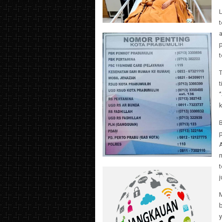
L
t
‘
k
A