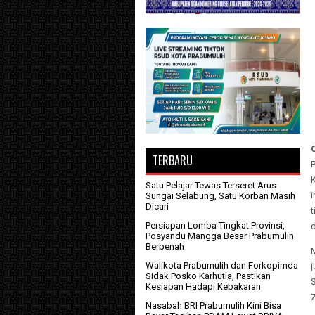
TERBARU
Satu Pelajar Tewas Terseret Arus
i
Sungai Selabung, Satu Korban Masih
Dicari
t
Persiapan Lomba Tingkat Provinsi,
Posyandu Mangga Besar Prabumulih
Berbenah
M
Walikota Prabumulih dan Forkopimda
j
Sidak Posko Karhutla, Pastikan
Kesiapan Hadapi Kebakaran
Z
Nasabah BRI Prabumulih Kini Bisa