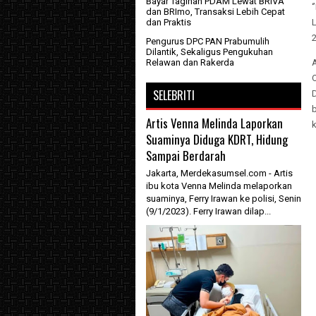
Bayar Tagihan PDAM Lewat BRIVA
dan BRImo, Transaksi Lebih Cepat
dan Praktis
Pengurus DPC PAN Prabumulih
Dilantik, Sekaligus Pengukuhan
Relawan dan Rakerda
O
SELEBRITI
Artis Venna Melinda Laporkan
Suaminya Diduga KDRT, Hidung
Sampai Berdarah
Jakarta, Merdekasumsel.com - Artis
ibu kota Venna Melinda melaporkan
suaminya, Ferry Irawan ke polisi, Senin
(9/1/2023). Ferry Irawan dilap...