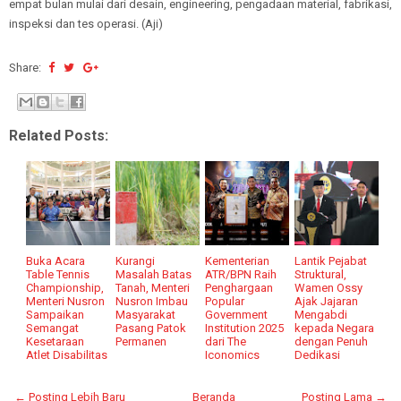
empat bulan mulai dari desain, engineering, pengadaan material, fabrikasi,
inspeksi dan tes operasi. (Aji)
Share:
Related Posts:
Buka Acara
Kurangi
Kementerian
Lantik Pejabat
Table Tennis
Masalah Batas
ATR/BPN Raih
Struktural,
Championship,
Tanah, Menteri
Penghargaan
Wamen Ossy
Menteri Nusron
Nusron Imbau
Popular
Ajak Jajaran
Sampaikan
Masyarakat
Government
Mengabdi
Semangat
Pasang Patok
Institution 2025
kepada Negara
Kesetaraan
Permanen
dari The
dengan Penuh
Atlet Disabilitas
Iconomics
Dedikasi
← Posting Lebih Baru
Beranda
Posting Lama →