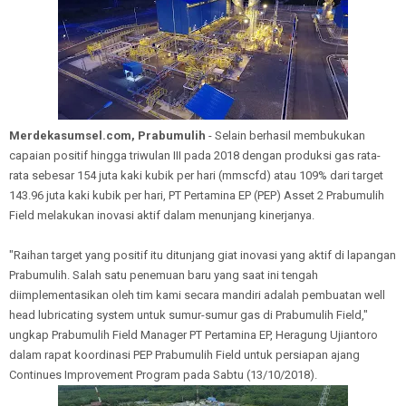
Merdekasumsel.com, Prabumulih
- Selain berhasil membukukan
capaian positif hingga triwulan III pada 2018 dengan produksi gas rata-
rata sebesar 154 juta kaki kubik per hari (mmscfd) atau 109% dari target
143.96 juta kaki kubik per hari, PT Pertamina EP (PEP) Asset 2 Prabumulih
Field melakukan inovasi aktif dalam menunjang kinerjanya.
"Raihan target yang positif itu ditunjang giat inovasi yang aktif di lapangan
Prabumulih. Salah satu penemuan baru yang saat ini tengah
diimplementasikan oleh tim kami secara mandiri adalah pembuatan well
head lubricating system untuk sumur-sumur gas di Prabumulih Field,"
ungkap Prabumulih Field Manager PT Pertamina EP, Heragung Ujiantoro
dalam rapat koordinasi PEP Prabumulih Field untuk persiapan ajang
Continues Improvement Program pada Sabtu (13/10/2018).