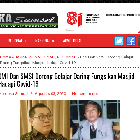
»
»
REGIONAL
NASIONAL
ADVETORIAL
Home
»
JAKARTA
,
NASIONAL
,
REGIONAL
» DMI Dan SMSI Dorong Belajar
Daring Fungsikan Masjid Hadapi Covid-19
DMI Dan SMSI Dorong Belajar Daring Fungsikan Masjid
Hadapi Covid-19
Merdeka Sumsel
Agustus 03, 2020
No comments