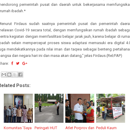
mendorong pemerintah pusat dan daerah untuk bekerjasama memfungsika
*rumah ibadah.*
Menurut Firdaus sudah saatnya pemerintah pusat dan pemerintah daera
melawan Covid-19 secara total, dengan memfungsikan rumah ibadah sebaga
entra kegiatan dengan memfasilitasi belajar jarak jauh, karena belajar di rum
ibadah selain mempercepat proses siswa adaptasi memasuki era digital 4.0
juga mendekatkannya pada nilai iman dan taqwa sebagai benteng pertahana
angsa dan negara hari ini dan masa akan datang," jelas Firdaus.(Rel/FAP)
Share:
Related Posts:
Komunitas 'Saya
Peringati HUT
Atlet Porprov dan
Peduli Kaum