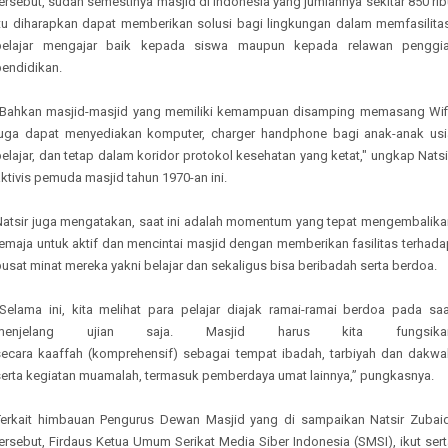
ersebut, sudah semestinya masjid di Indonesia yang jumlahnya sekitar 850 ri
itu diharapkan dapat memberikan solusi bagi lingkungan dalam memfasilitas
belajar mengajar baik kepada siswa maupun kepada relawan penggia
pendidikan.
"Bahkan masjid-masjid yang memiliki kemampuan disamping memasang Wifi
juga dapat menyediakan komputer, charger handphone bagi anak-anak usi
elajar, dan tetap dalam koridor protokol kesehatan yang ketat," ungkap Natsi
ktivis pemuda masjid tahun 1970-an ini.
Natsir juga mengatakan, saat ini adalah momentum yang tepat mengembalika
remaja untuk aktif dan mencintai masjid dengan memberikan fasilitas terhada
usat minat mereka yakni belajar dan sekaligus bisa beribadah serta berdoa.
"Selama ini, kita melihat para pelajar diajak ramai-ramai berdoa pada saa
menjelang ujian saja. Masjid harus kita fungsika
secara kaaffah (komprehensif) sebagai tempat ibadah, tarbiyah dan dakwa
serta kegiatan muamalah, termasuk pemberdaya umat lainnya,” pungkasnya.
Terkait himbauan Pengurus Dewan Masjid yang di sampaikan Natsir Zubaid
ersebut, Firdaus Ketua Umum Serikat Media Siber Indonesia (SMSI), ikut ser