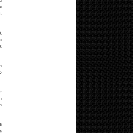
bu
i
t
,
a
r,
n
p
t
n
h
i
ta