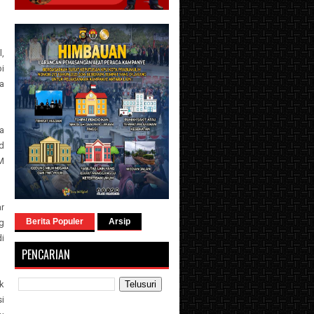
,
i
a
a
d
M
r
Berita Populer
Arsip
g
i
PENCARIAN
k
si