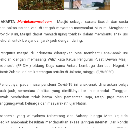
JAKARTA
,
Merdekasumsel.com
-- Masjid sebagai sarana ibadah dan sosial
merupakan sarana vital di tengah mayoritas masyarakat Muslim. Menghadap
Covid-19 ini, Masjid dapat menjadi ujung tombak dalam membantu anak usi
ekolah untuk belajar dari jarak jauh dengan daring.
“Pengurus masjid di Indonesia diharapkan bisa membantu anak-anak usi
sekolah dengan memasang Wifi,” kata Ketua Pengurus Pusat Dewan Masji
Indonesia (PP DMI) bidang Kerja sama Antara Lembaga dan Luar Negeri, 
atsir Zubaidi dalam keterangan tertulis di Jakarta, minggu (2/8/2020).
Menurutnya, pada masa pandemi Covid-19 ini anak-anak diharuskan belaja
jarak jauh, sementara fasilitas yang dimilikinya belum memadai. “Tanggun
jawab pendidikan tidak hanya oleh pemerintah saja, tetapi juga menjad
anggungjawab keluarga dan masyarakat,” ujar Natsir.
Indonesia yang wilayahnya terbentang dari Sabang hingga Merauke, tida
edikit anak-anak kesulitan mendapatkan akses jaringan internet. Dari kondi