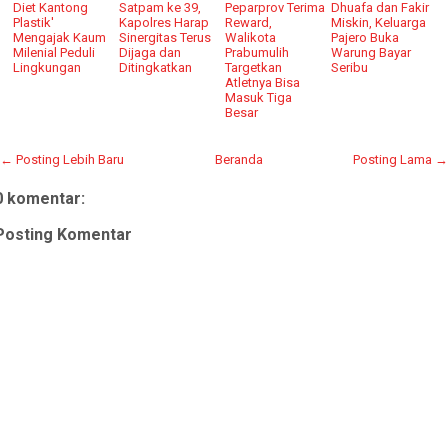
Diet Kantong
Satpam ke 39,
Peparprov Terima
Dhuafa dan Fakir
Plastik'
Kapolres Harap
Reward,
Miskin, Keluarga
Mengajak Kaum
Sinergitas Terus
Walikota
Pajero Buka
Milenial Peduli
Dijaga dan
Prabumulih
Warung Bayar
Lingkungan
Ditingkatkan
Targetkan
Seribu
Atletnya Bisa
Masuk Tiga
Besar
← Posting Lebih Baru
Beranda
Posting Lama →
0 komentar:
Posting Komentar