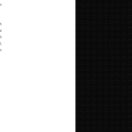
n
h
i
ah
,
n