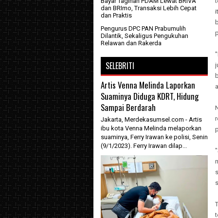
Bayar Tagihan PDAM Lewat BRIVA
t
dan BRImo, Transaksi Lebih Cepat
dan Praktis
Pengurus DPC PAN Prabumulih
Dilantik, Sekaligus Pengukuhan
Relawan dan Rakerda
SELEBRITI
b
Artis Venna Melinda Laporkan
a
Suaminya Diduga KDRT, Hidung
Sampai Berdarah
Jakarta, Merdekasumsel.com - Artis
ibu kota Venna Melinda melaporkan
p
suaminya, Ferry Irawan ke polisi, Senin
(9/1/2023). Ferry Irawan dilap...
t