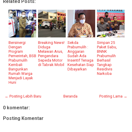
Related Posts:
Bersinergi
Breaking News!
Sekda
Simpan 25
Dengan
Diduga
Prabumulih :
Paket Sabu,
Program
Melawan Arus,
Anggaran
BNNK
Pemerintah, BSB
Pengendara
Sudah Ada
Prabumulih
Prabumulih
Sepeda Motor
Insentif Tenaga
Berhasil
Kembali
di Tabrak Mobil
Kesehatan Siap
Tangkap
Bangunkan
Dibayarkan
Residivis
Rumah Warga
Narkoba
Menjadi Layak
Huni
← Posting Lebih Baru
Beranda
Posting Lama →
0 komentar:
Posting Komentar