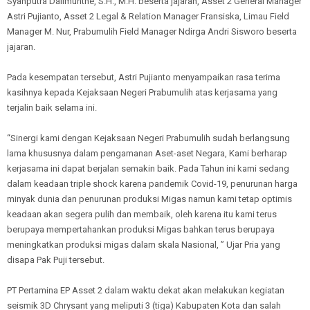
Syahputra Dalimunthe, S.H., M.H. beserta jajaran, Asset 2 General Manager
Astri Pujianto, Asset 2 Legal & Relation Manager Fransiska, Limau Field
Manager M. Nur, Prabumulih Field Manager Ndirga Andri Sisworo beserta
jajaran.
Pada kesempatan tersebut, Astri Pujianto menyampaikan rasa terima
kasihnya kepada Kejaksaan Negeri Prabumulih atas kerjasama yang
terjalin baik selama ini.
“Sinergi kami dengan Kejaksaan Negeri Prabumulih sudah berlangsung
lama khususnya dalam pengamanan Aset-aset Negara, Kami berharap
kerjasama ini dapat berjalan semakin baik. Pada Tahun ini kami sedang
dalam keadaan triple shock karena pandemik Covid-19, penurunan harga
minyak dunia dan penurunan produksi Migas namun kami tetap optimis
keadaan akan segera pulih dan membaik, oleh karena itu kami terus
berupaya mempertahankan produksi Migas bahkan terus berupaya
meningkatkan produksi migas dalam skala Nasional, ” Ujar Pria yang
disapa Pak Puji tersebut.
PT Pertamina EP Asset 2 dalam waktu dekat akan melakukan kegiatan
seismik 3D Chrysant yang meliputi 3 (tiga) Kabupaten Kota dan salah