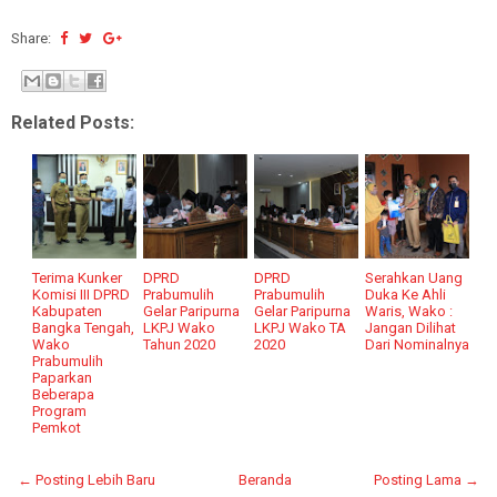
Share:
Related Posts:
Terima Kunker
DPRD
DPRD
Serahkan Uang
Komisi III DPRD
Prabumulih
Prabumulih
Duka Ke Ahli
Kabupaten
Gelar Paripurna
Gelar Paripurna
Waris, Wako :
Bangka Tengah,
LKPJ Wako
LKPJ Wako TA
Jangan Dilihat
Wako
Tahun 2020
2020
Dari Nominalnya
Prabumulih
Paparkan
Beberapa
Program
Pemkot
← Posting Lebih Baru
Beranda
Posting Lama →