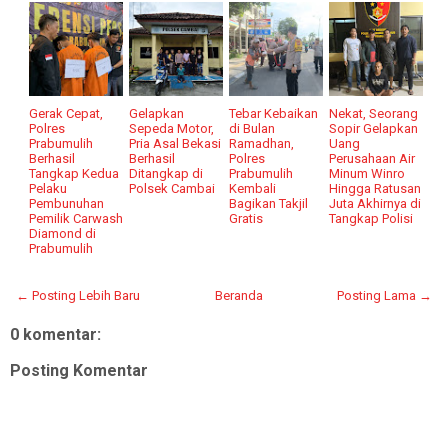
Gerak Cepat,
Gelapkan
Tebar Kebaikan
Nekat, Seorang
Polres
Sepeda Motor,
di Bulan
Sopir Gelapkan
Prabumulih
Pria Asal Bekasi
Ramadhan,
Uang
Berhasil
Berhasil
Polres
Perusahaan Air
Tangkap Kedua
Ditangkap di
Prabumulih
Minum Winro
Pelaku
Polsek Cambai
Kembali
Hingga Ratusan
Pembunuhan
Bagikan Takjil
Juta Akhirnya di
Pemilik Carwash
Gratis
Tangkap Polisi
Diamond di
Prabumulih
← Posting Lebih Baru
Beranda
Posting Lama →
0 komentar:
Posting Komentar