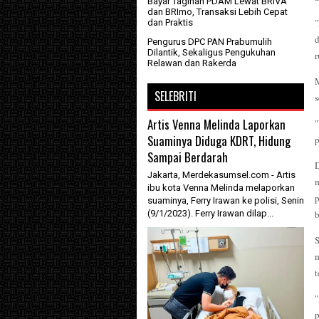
Bayar Tagihan PDAM Lewat BRIVA
dan BRImo, Transaksi Lebih Cepat
"
dan Praktis
d
Pengurus DPC PAN Prabumulih
Dilantik, Sekaligus Pengukuhan
r
Relawan dan Rakerda
M
SELEBRITI
s
Artis Venna Melinda Laporkan
Suaminya Diduga KDRT, Hidung
p
Sampai Berdarah
Jakarta, Merdekasumsel.com - Artis
ibu kota Venna Melinda melaporkan
suaminya, Ferry Irawan ke polisi, Senin
(9/1/2023). Ferry Irawan dilap...
b
m
t
"
p