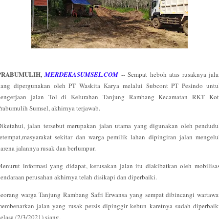
PRABUMULIH,
MERDEKASUMSEL.COM
-- Sempat heboh atas rusaknya jala
yang dipergunakan oleh PT Waskita Karya melalui Subcont PT Pesindo untu
pengerjaan jalan Tol di Kelurahan Tanjung Rambang Kecamatan RKT Kot
rabumulih Sumsel, akhirnya terjawab.
Diketahui, jalan tersebut merupakan jalan utama yang digunakan oleh pendudu
etempat,masyarakat sekitar dan warga pemilik lahan dipingiran jalan mengel
arena jalannya rusak dan berlumpur.
enurut informasi yang didapat, kerusakan jalan itu diakibatkan oleh mobilisa
endaraan perusahan akhirnya telah disikapi dan diperbaiki.
Seorang warga Tanjung Rambang Safri Erwansa yang sempat dibincangi wartawa
embenarkan jalan yang rusak persis dipinggir kebun karetnya sudah diperbaik
elasa (2/3/2021) siang.