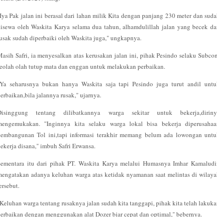
Iya Pak jalan ini berasal dari lahan milik Kita dengan panjang 230 meter dan sud
isewa oleh Waskita Karya selama dua tahun, alhamdulillah jalan yang becek d
usak sudah diperbaiki oleh Waskita juga," ungkapnya.
asih Safri, ia menyesalkan atas kerusakan jalan ini, pihak Pesindo selaku Subco
eolah olah tutup mata dan enggan untuk melakukan perbaikan.
"Ya seharusnya bukan hanya Waskita saja tapi Pesindo juga turut andil untu
erbaikan,bila jalannya rusak," ujarnya.
Disinggung tentang dilibatkannya warga sekitar untuk bekerja,diriny
mengemukakan. "Inginnya kita selaku warga lokal bisa bekerja diperusahaa
pembangunan Tol ini,tapi informasi terakhir memang belum ada lowongan untu
ekerja disana," imbuh Safri Erwansa.
Sementara itu dari pihak PT. Waskita Karya melalui Humasnya Imhar Kamaludi
engatakan adanya keluhan warga atas ketidak nyamanan saat melintas di wilay
ersebut.
Keluhan warga tentang rusaknya jalan sudah kita tanggapi, pihak kita telah lakuk
erbaikan dengan menggunakan alat Dozer biar cepat dan optimal," bebernya.