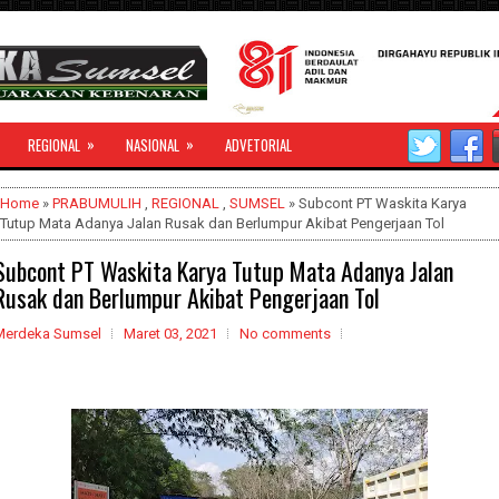
»
»
REGIONAL
NASIONAL
ADVETORIAL
Home
»
PRABUMULIH
,
REGIONAL
,
SUMSEL
» Subcont PT Waskita Karya
Tutup Mata Adanya Jalan Rusak dan Berlumpur Akibat Pengerjaan Tol
Subcont PT Waskita Karya Tutup Mata Adanya Jalan
Rusak dan Berlumpur Akibat Pengerjaan Tol
Merdeka Sumsel
Maret 03, 2021
No comments