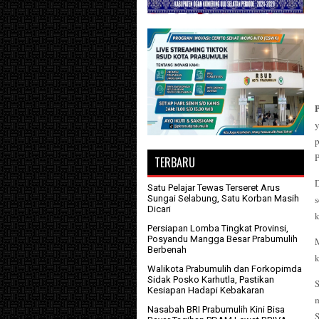
P
TERBARU
Satu Pelajar Tewas Terseret Arus
Sungai Selabung, Satu Korban Masih
s
Dicari
k
Persiapan Lomba Tingkat Provinsi,
Posyandu Mangga Besar Prabumulih
M
Berbenah
k
Walikota Prabumulih dan Forkopimda
Sidak Posko Karhutla, Pastikan
Kesiapan Hadapi Kebakaran
m
Nasabah BRI Prabumulih Kini Bisa
S