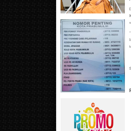
D
s
"
l
t