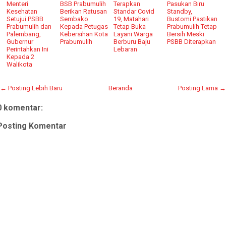
Menteri
BSB Prabumulih
Terapkan
Pasukan Biru
Kesehatan
Berikan Ratusan
Standar Covid
Standby,
Setujui PSBB
Sembako
19, Matahari
Bustomi Pastikan
Prabumulih dan
Kepada Petugas
Tetap Buka
Prabumulih Tetap
Palembang,
Kebersihan Kota
Layani Warga
Bersih Meski
Gubernur
Prabumulih
Berburu Baju
PSBB Diterapkan
Perintahkan Ini
Lebaran
Kepada 2
Walikota
← Posting Lebih Baru
Beranda
Posting Lama →
0 komentar:
Posting Komentar