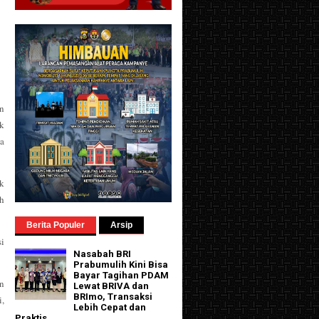
n
k
a
k
uh
Berita Populer
Arsip
si
Nasabah BRI
Prabumulih Kini Bisa
Bayar Tagihan PDAM
n
Lewat BRIVA dan
BRImo, Transaksi
i,
Lebih Cepat dan
Praktis