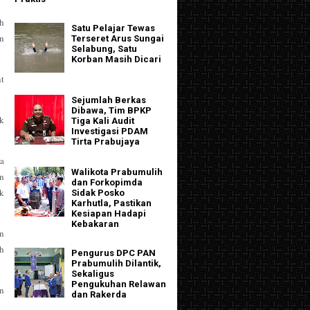
ah
Satu Pelajar Tewas
an
Terseret Arus Sungai
Selabung, Satu
Korban Masih Dicari
nt
Sejumlah Berkas
Dibawa, Tim BPKP
k
Tiga Kali Audit
Investigasi PDAM
Tirta Prabujaya
a
Walikota Prabumulih
n
dan Forkopimda
k
Sidak Posko
Karhutla, Pastikan
Kesiapan Hadapi
Kebakaran
n
ah
Pengurus DPC PAN
Prabumulih Dilantik,
Sekaligus
Pengukuhan Relawan
an
dan Rakerda