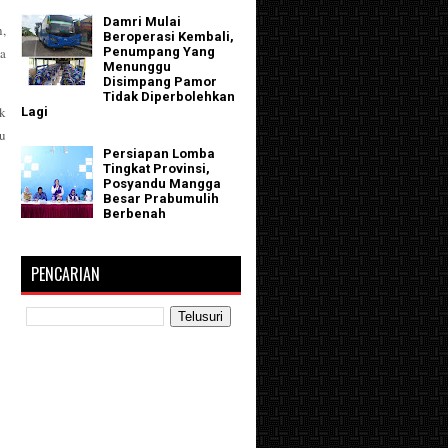
Damri Mulai
n,
Beroperasi Kembali,
a
Penumpang Yang
Menunggu
Disimpang Pamor
Tidak Diperbolehkan
ik
Lagi
tu
Persiapan Lomba
Tingkat Provinsi,
Posyandu Mangga
Besar Prabumulih
Berbenah
PENCARIAN