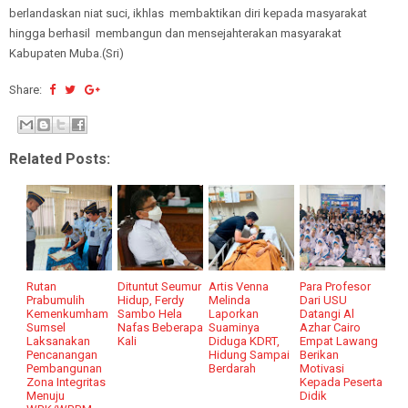
berlandaskan niat suci, ikhlas membaktikan diri kepada masyarakat
hingga berhasil membangun dan mensejahterakan masyarakat
Kabupaten Muba.(Sri)
Share:
Related Posts:
Rutan
Dituntut Seumur
Artis Venna
Para Profesor
Prabumulih
Hidup, Ferdy
Melinda
Dari USU
Kemenkumham
Sambo Hela
Laporkan
Datangi Al
Sumsel
Nafas Beberapa
Suaminya
Azhar Cairo
Laksanakan
Kali
Diduga KDRT,
Empat Lawang
Pencanangan
Hidung Sampai
Berikan
Pembangunan
Berdarah
Motivasi
Zona Integritas
Kepada Peserta
Menuju
Didik