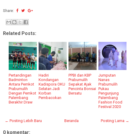
Share:
Related Posts:
Pertandingan
Hadiri
PPBI dan KBP
Jumputan
Badminton
Kondangan
Prabumulih
Nanas
Antara Pemkot
Kadispora OKU
Sepakat Ajak
Prabumulih
Prabumulih
Selatan Jadi
Pencinta Bonsai
Pukau
Dengan Pemkot
Korban
Bersatu
Pengunjung
Palembang
Pembacokan
Palembang
Berakhir Draw
Fashion Food
Festival 2020
← Posting Lebih Baru
Beranda
Posting Lama →
0 komentar: