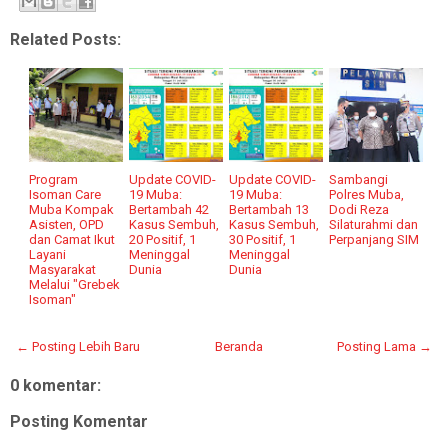
Related Posts:
Program
Update COVID-
Update COVID-
Sambangi
Isoman Care
19 Muba:
19 Muba:
Polres Muba,
Muba Kompak
Bertambah 42
Bertambah 13
Dodi Reza
Asisten, OPD
Kasus Sembuh,
Kasus Sembuh,
Silaturahmi dan
dan Camat Ikut
20 Positif, 1
30 Positif, 1
Perpanjang SIM
Layani
Meninggal
Meninggal
Masyarakat
Dunia
Dunia
Melalui "Grebek
Isoman"
← Posting Lebih Baru
Beranda
Posting Lama →
0 komentar:
Posting Komentar