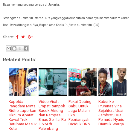
Reza memang sedang berada di Jakarta.
Sedangkan sumber di internal KPK yang enggan disebutkan namanya membenarkam kabar
Dodi Reza ditangkap. "Iya, Bupati ama Kadis PU," kata sumber itu. (05)
Share:
Related Posts:
Kapolda-
Video Viral :
Pakai Doping
Kabur ke
Pangdam Minta
Empat Rampok
Sabu Untuk
Prumnas Vina
Ridho Laporkan
Bacok Akiong
Jaga Malam,
Sejahtera Usai
Oknum Aparat
dan Rampas
Eko
Jambret, Dua
Kawal Truk
Emas Senilai Rp
Febriansyah
Pemuda Nyaris
Batubara Masuk
1,6 M di
Diciduk BNN
Diamuk Warga
Kota
Palembang