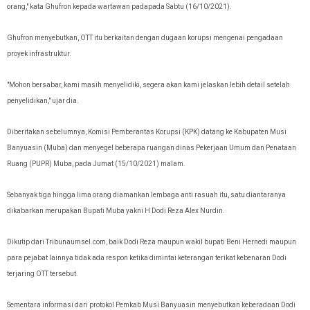
orang," kata Ghufron kepada wartawan padapada Sabtu (16/10/2021).
Ghufron menyebutkan, OTT itu berkaitan dengan dugaan korupsi mengenai pengadaan
proyek infrastruktur.
"Mohon bersabar, kami masih menyelidiki, segera akan kami jelaskan lebih detail setelah
penyelidikan," ujar dia.
Diberitakan sebelumnya,
Komisi Pemberantas Korupsi (KPK) datang ke Kabupaten Musi
Banyuasin (Muba) dan menyegel beberapa ruangan dinas Pekerjaan Umum dan Penataan
Ruang (PUPR) Muba, pada Jumat (15/10/2021) malam.
Sebanyak tiga hingga lima orang diamankan lembaga anti rasuah itu, satu diantaranya
dikabarkan merupakan Bupati Muba yakni H Dodi Reza Alex Nurdin.
Dikutip dari Tribunaumsel.com, baik Dodi Reza maupun wakil bupati Beni Hernedi maupun
para pejabat lainnya tidak ada respon ketika dimintai keterangan terikat kebenaran Dodi
terjaring OTT tersebut.
Sementara informasi dari protokol Pemkab Musi Banyuasin menyebutkan keberadaan Dodi