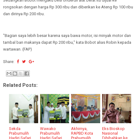
Sedangkan Bobot mengaku besi onderdil alat berat itu dijual ke
rongsokan dengan harga Rp 300 ribu dan diberikan ke Ateng Rp 100 ribu
dan dirinya Rp 200 ribu.
"Bagian saya lebih besar karena saya bawa motor, isi minyak motor dan
tambal ban makanya dapat Rp 200 ribu," kata Bobot alias Robin kepada
wartawan. (FAP)
Share:
Related Posts:
Sekda
Wawako
Akhirnya,
Eks Bioskop
Prabumulih
Prabumulih
RAPBD Kota
Nasional
Hadiri Safari
Hadiri Safari
Prabumulih
Dihibahkan ke