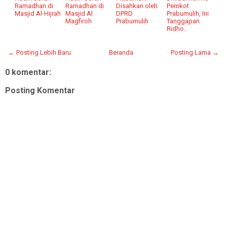
Ramadhan di
Ramadhan di
Disahkan oleh
Pemkot
Masjid Al-Hijrah
Masjid Al
DPRD
Prabumulih, Ini
Magfiroh
Prabumulih
Tanggapan
Ridho..
← Posting Lebih Baru
Beranda
Posting Lama →
0 komentar:
Posting Komentar