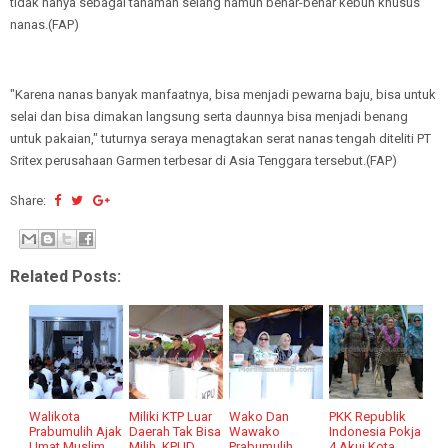
tidak hanya sebagai tanaman selang namun benar-benar kebun khusus
nanas.(FAP)
"Karena nanas banyak manfaatnya, bisa menjadi pewarna baju, bisa untuk
selai dan bisa dimakan langsung serta daunnya bisa menjadi benang
untuk pakaian," tuturnya seraya menagtakan serat nanas tengah diteliti PT
Sritex perusahaan Garmen terbesar di Asia Tenggara tersebut.(FAP)
Share:
Related Posts:
Walikota
Miliki KTP Luar
Wako Dan
PKK Republik
Prabumulih Ajak
Daerah Tak Bisa
Wawako
Indonesia Pokja
Umat Muslim
Milih, KPUD
Prabumulih
4 Akui Kota