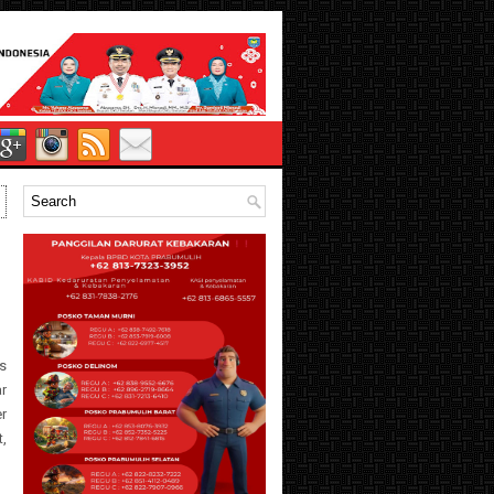
s
r
r
,