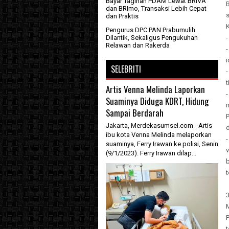
Bayar Tagihan PDAM Lewat BRIVA
B
dan BRImo, Transaksi Lebih Cepat
dan Praktis
K
Pengurus DPC PAN Prabumulih
Dilantik, Sekaligus Pengukuhan
Relawan dan Rakerda
i
SELEBRITI
-
Artis Venna Melinda Laporkan
Suaminya Diduga KDRT, Hidung
Sampai Berdarah
Jakarta, Merdekasumsel.com - Artis
ibu kota Venna Melinda melaporkan
-
suaminya, Ferry Irawan ke polisi, Senin
v
(9/1/2023). Ferry Irawan dilap...
t
3