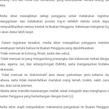
elas.
Media siber mewajibkan setiap pengguna untuk melakukan registras
keanggotaan dan melakukan proses log-in terlebih dahulu untuk dapa
mempublikasikan semua bentuk Isi Buatan Pengguna. Ketentuan mengenai log
n akan diatur lebih lanjut.
- Dalam registrasi tersebut, media siber mewajibkan pengguna member
ersetujuan tertulis bahwa Isi Buatan Pengguna yang dipublikasikan:
 Tidak memuat isi bohong, fitnah, sadis dan cabul;
- Tidak memuat isi yang mengandung prasangka dan kebencian terkait denga
suku, agama, ras, dan antargolongan (SARA), serta menganjurkan tindaka
kekerasan;
- Tidak memuat isi diskriminatif atas dasar perbedaan jenis kelamin da
bahasa, serta tidak merendahkan martabat orang lemah, miskin, sakit, caca
iwa, atau cacat jasmani.
- Media siber memiliki kewenangan mutlak untuk mengedit atau menghapus Is
Buatan Pengguna yang bertentangan dengan butir (c).
Media siber wajib menyediakan mekanisme pengaduan Isi Buatan Penggun