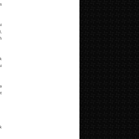
s
i
),
h
ak
i
a
t
k