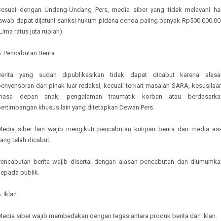
Sesuai dengan Undang-Undang Pers, media siber yang tidak melayani ha
jawab dapat dijatuhi sanksi hukum pidana denda paling banyak Rp500.000.00
Lima ratus juta rupiah).
. Pencabutan Berita
Berita yang sudah dipublikasikan tidak dapat dicabut karena alasa
enyensoran dari pihak luar redaksi, kecuali terkait masalah SARA, kesusilaa
masa depan anak, pengalaman traumatik korban atau berdasarka
pertimbangan khusus lain yang ditetapkan Dewan Pers.
Media siber lain wajib mengikuti pencabutan kutipan berita dari media asa
ang telah dicabut.
Pencabutan berita wajib disertai dengan alasan pencabutan dan diumumka
kepada publik.
. Iklan
Media siber wajib membedakan dengan tegas antara produk berita dan iklan.