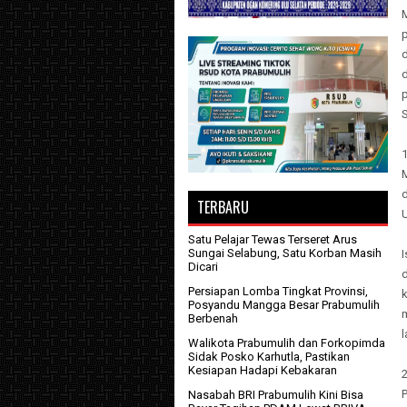
S
TERBARU
Satu Pelajar Tewas Terseret Arus
Sungai Selabung, Satu Korban Masih
Dicari
d
Persiapan Lomba Tingkat Provinsi,
Posyandu Mangga Besar Prabumulih
Berbenah
l
Walikota Prabumulih dan Forkopimda
Sidak Posko Karhutla, Pastikan
Kesiapan Hadapi Kebakaran
2
P
Nasabah BRI Prabumulih Kini Bisa