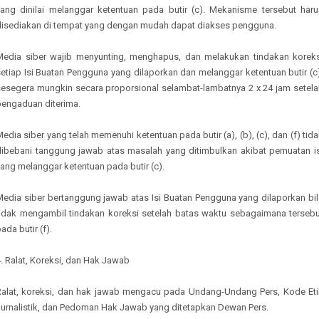
yang dinilai melanggar ketentuan pada butir (c). Mekanisme tersebut haru
disediakan di tempat yang dengan mudah dapat diakses pengguna.
Media siber wajib menyunting, menghapus, dan melakukan tindakan koreks
etiap Isi Buatan Pengguna yang dilaporkan dan melanggar ketentuan butir (c
sesegera mungkin secara proporsional selambat-lambatnya 2 x 24 jam setela
pengaduan diterima.
edia siber yang telah memenuhi ketentuan pada butir (a), (b), (c), dan (f) tid
dibebani tanggung jawab atas masalah yang ditimbulkan akibat pemuatan is
ang melanggar ketentuan pada butir (c).
Media siber bertanggung jawab atas Isi Buatan Pengguna yang dilaporkan bil
tidak mengambil tindakan koreksi setelah batas waktu sebagaimana tersebu
ada butir (f).
. Ralat, Koreksi, dan Hak Jawab
Ralat, koreksi, dan hak jawab mengacu pada Undang-Undang Pers, Kode Eti
Jurnalistik, dan Pedoman Hak Jawab yang ditetapkan Dewan Pers.