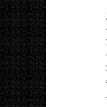
m
y
7
m
M