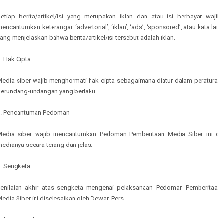
Setiap berita/artikel/isi yang merupakan iklan dan atau isi berbayar waji
encantumkan keterangan ‘advertorial’, ‘iklan’, ‘ads’, ‘sponsored’, atau kata la
ang menjelaskan bahwa berita/artikel/isi tersebut adalah iklan.
. Hak Cipta
Media siber wajib menghormati hak cipta sebagaimana diatur dalam peratura
perundang-undangan yang berlaku.
8. Pencantuman Pedoman
Media siber wajib mencantumkan Pedoman Pemberitaan Media Siber ini d
edianya secara terang dan jelas.
9. Sengketa
Penilaian akhir atas sengketa mengenai pelaksanaan Pedoman Pemberitaa
edia Siber ini diselesaikan oleh Dewan Pers.