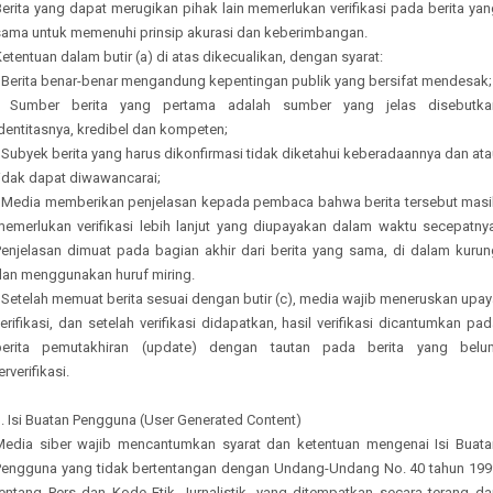
erita yang dapat merugikan pihak lain memerlukan verifikasi pada berita ya
sama untuk memenuhi prinsip akurasi dan keberimbangan.
etentuan dalam butir (a) di atas dikecualikan, dengan syarat:
- Berita benar-benar mengandung kepentingan publik yang bersifat mendesak;
- Sumber berita yang pertama adalah sumber yang jelas disebutka
dentitasnya, kredibel dan kompeten;
 Subyek berita yang harus dikonfirmasi tidak diketahui keberadaannya dan at
tidak dapat diwawancarai;
- Media memberikan penjelasan kepada pembaca bahwa berita tersebut masi
memerlukan verifikasi lebih lanjut yang diupayakan dalam waktu secepatnya
Penjelasan dimuat pada bagian akhir dari berita yang sama, di dalam kurun
dan menggunakan huruf miring.
 Setelah memuat berita sesuai dengan butir (c), media wajib meneruskan upa
erifikasi, dan setelah verifikasi didapatkan, hasil verifikasi dicantumkan pa
berita pemutakhiran (update) dengan tautan pada berita yang belu
erverifikasi.
. Isi Buatan Pengguna (User Generated Content)
Media siber wajib mencantumkan syarat dan ketentuan mengenai Isi Buata
Pengguna yang tidak bertentangan dengan Undang-Undang No. 40 tahun 199
tentang Pers dan Kode Etik Jurnalistik, yang ditempatkan secara terang da