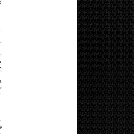
ng
n
au
h
.
g
ya
da
m
n
9
n