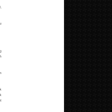
,
u
g
h
n
k
k
t