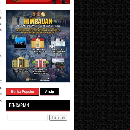
r
,
s
,
a
t
-
t
r,
Berita Populer
Arsip
a
k
PENCARIAN