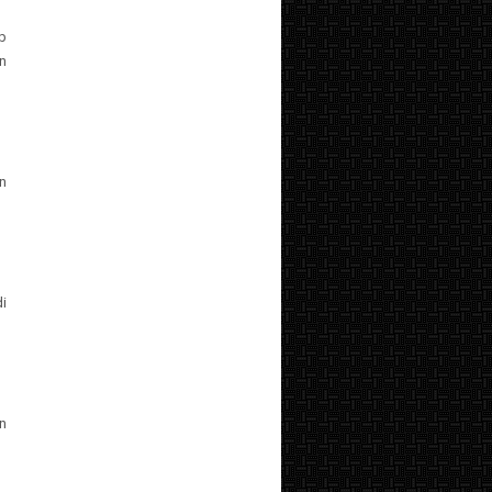
b
in
n
i
n