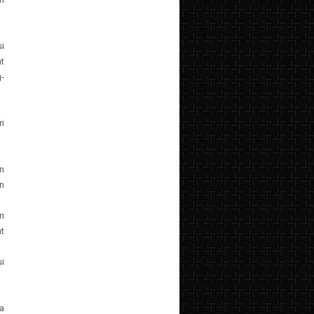
i
t
-
i
n
n
n
t
i
a