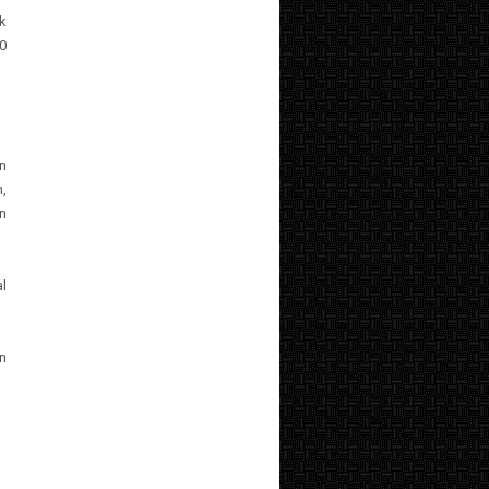
k
0
n
n,
n
l
n