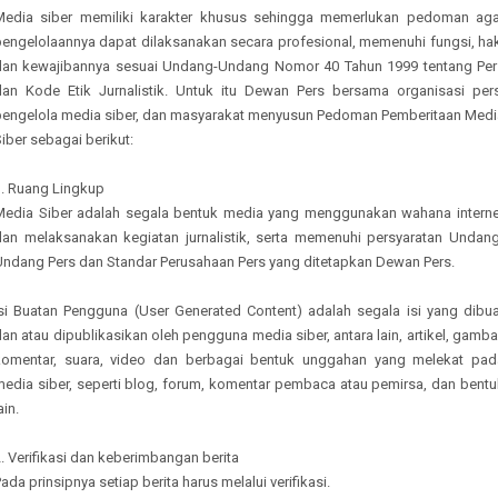
Media siber memiliki karakter khusus sehingga memerlukan pedoman aga
pengelolaannya dapat dilaksanakan secara profesional, memenuhi fungsi, hak
dan kewajibannya sesuai Undang-Undang Nomor 40 Tahun 1999 tentang Per
dan Kode Etik Jurnalistik. Untuk itu Dewan Pers bersama organisasi pers
pengelola media siber, dan masyarakat menyusun Pedoman Pemberitaan Medi
iber sebagai berikut:
1. Ruang Lingkup
Media Siber adalah segala bentuk media yang menggunakan wahana interne
dan melaksanakan kegiatan jurnalistik, serta memenuhi persyaratan Undang
Undang Pers dan Standar Perusahaan Pers yang ditetapkan Dewan Pers.
Isi Buatan Pengguna (User Generated Content) adalah segala isi yang dibua
an atau dipublikasikan oleh pengguna media siber, antara lain, artikel, gamba
komentar, suara, video dan berbagai bentuk unggahan yang melekat pad
media siber, seperti blog, forum, komentar pembaca atau pemirsa, dan bentu
ain.
. Verifikasi dan keberimbangan berita
ada prinsipnya setiap berita harus melalui verifikasi.