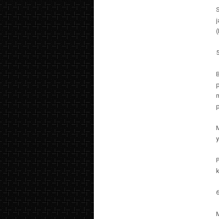
(
5
p
y
6