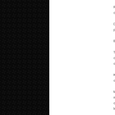
d
p
B
o
o
h