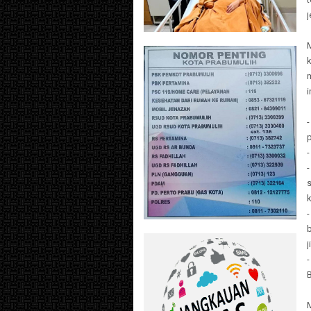
j
i
p
-
j