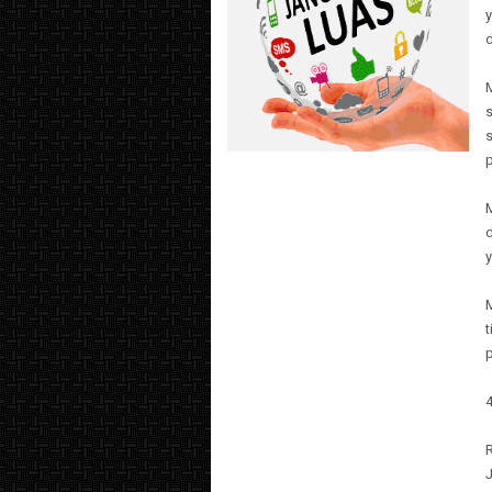
s
M
y
p
4