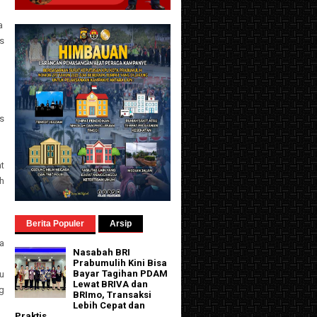
a
s
is
t
h
Berita Populer
Arsip
a
Nasabah BRI
Prabumulih Kini Bisa
Bayar Tagihan PDAM
u
Lewat BRIVA dan
g
BRImo, Transaksi
Lebih Cepat dan
Praktis