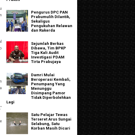
u
Pengurus DPC PAN
an
Prabumulih Dilantik,
Sekaligus
Pengukuhan Relawan
dan Rakerda
al
Sejumlah Berkas
lo
Dibawa, Tim BPKP
Tiga Kali Audit
Investigasi PDAM
Tirta Prabujaya
Damri Mulai
Beroperasi Kembali,
n
Penumpang Yang
a
Menunggu
Disimpang Pamor
Tidak Diperbolehkan
Lagi
"
Satu Pelajar Tewas
Terseret Arus Sungai
e
Selabung, Satu
Korban Masih Dicari