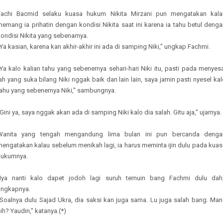
Fachi Bacmid selaku kuasa hukum Nikita Mirzani pun mengatakan kala
emang ia prihatin dengan kondisi Nikita saat ini karena ia tahu betul deng
ondisi Nikita yang sebenarnya.
Ya kasian, karena kan akhir-akhir ini ada di samping Niki," ungkap Fachmi.
Ya kalo kalian tahu yang sebenernya sehari-hari Niki itu, pasti pada menyes
ah yang suka bilang Niki nggak baik dan lain lain, saya jamin pasti nyesel ka
tahu yang sebenernya Niki," sambungnya.
Gini ya, saya nggak akan ada di samping Niki kalo dia salah. Gitu aja," ujarnya.
Wanita yang tengah mengandung lima bulan ini pun bercanda denga
mengatakan kalau sebelum menikah lagi, ia harus meminta ijin dulu pada kuas
hukumnya.
"Iya nanti kalo dapet jodoh lagi suruh temuin bang Fachmi dulu dah,
ungkapnya.
"Soalnya dulu Sajad Ukra, dia saksi kan juga sama. Lu juga salah bang. Man
ih? Yaudin," katanya.(*)