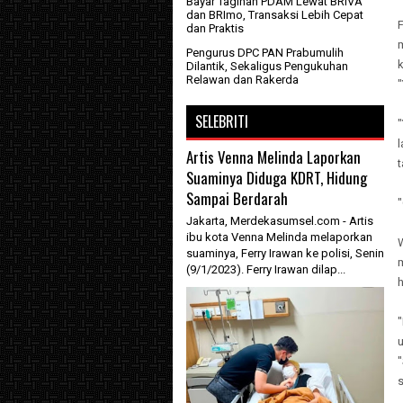
Bayar Tagihan PDAM Lewat BRIVA
dan BRImo, Transaksi Lebih Cepat
dan Praktis
m
Pengurus DPC PAN Prabumulih
k
Dilantik, Sekaligus Pengukuhan
Relawan dan Rakerda
"
SELEBRITI
"
l
Artis Venna Melinda Laporkan
Suaminya Diduga KDRT, Hidung
Sampai Berdarah
"
Jakarta, Merdekasumsel.com - Artis
ibu kota Venna Melinda melaporkan
suaminya, Ferry Irawan ke polisi, Senin
(9/1/2023). Ferry Irawan dilap...
s