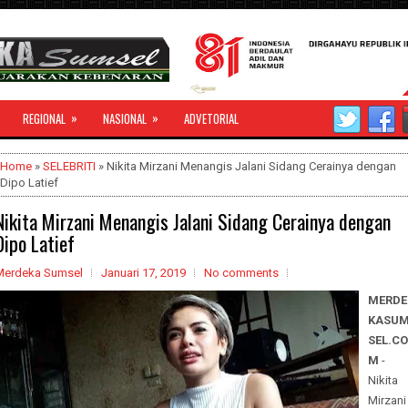
»
»
REGIONAL
NASIONAL
ADVETORIAL
Home
»
SELEBRITI
» Nikita Mirzani Menangis Jalani Sidang Cerainya dengan
Dipo Latief
Nikita Mirzani Menangis Jalani Sidang Cerainya dengan
Dipo Latief
Merdeka Sumsel
Januari 17, 2019
No comments
MERDE
KASU
SEL.CO
M
-
Nikita
Mirzani