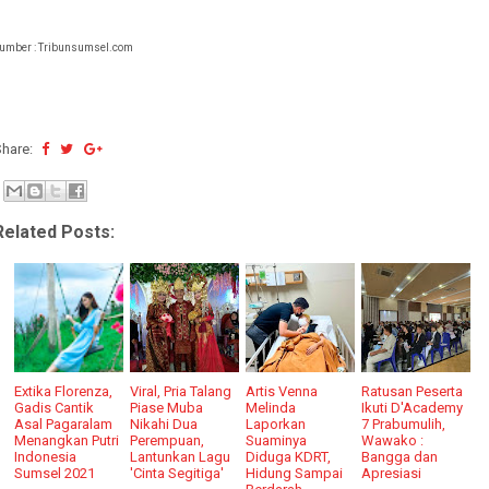
umber : Tribunsumsel.com
Share:
Related Posts:
Extika Florenza,
Viral, Pria Talang
Artis Venna
Ratusan Peserta
Gadis Cantik
Piase Muba
Melinda
Ikuti D'Academy
Asal Pagaralam
Nikahi Dua
Laporkan
7 Prabumulih,
Menangkan Putri
Perempuan,
Suaminya
Wawako :
Indonesia
Lantunkan Lagu
Diduga KDRT,
Bangga dan
Sumsel 2021
'Cinta Segitiga'
Hidung Sampai
Apresiasi