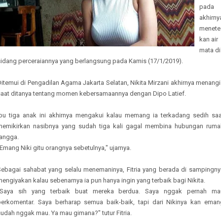
pada
akhirny
menete
kan air
mata di
sidang perceraiannya yang berlangsung pada Kamis (17/1/2019).
itemui di Pengadilan Agama Jakarta Selatan, Nikita Mirzani akhirnya menang
saat ditanya tentang momen kebersamaannya dengan Dipo Latief.
Ibu tiga anak ini akhirnya mengakui kalau memang ia terkadang sedih saa
memikirkan nasibnya yang sudah tiga kali gagal membina hubungan ruma
tangga.
Emang Niki gitu orangnya sebetulnya," ujarnya.
Sebagai sahabat yang selalu menemaninya, Fitria yang berada di sampingny
engiyakan kalau sebenarnya ia pun hanya ingin yang terbaik bagi Nikita.
"Saya sih yang terbaik buat mereka berdua. Saya nggak pernah ma
berkomentar. Saya berharap semua baik-baik, tapi dari Nikinya kan eman
udah nggak mau. Ya mau gimana?" tutur Fitria.