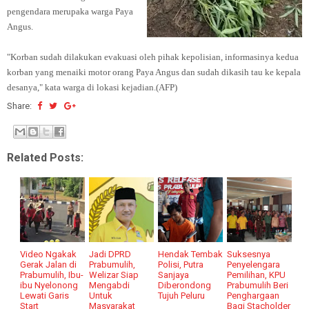
pengendara merupaka warga Paya
Angus.
"Korban sudah dilakukan evakuasi oleh pihak kepolisian, informasinya kedua
korban yang menaiki motor orang Paya Angus dan sudah dikasih tau ke kepala
desanya," kata warga di lokasi kejadian.(AFP)
Share:
Related Posts:
Video Ngakak
Jadi DPRD
Hendak Tembak
Suksesnya
Gerak Jalan di
Prabumulih,
Polisi, Putra
Penyelengara
Prabumulih, Ibu-
Welizar Siap
Sanjaya
Pemilihan, KPU
ibu Nyelonong
Mengabdi
Diberondong
Prabumulih Beri
Lewati Garis
Untuk
Tujuh Peluru
Penghargaan
Start
Masyarakat
Bagi Stacholder