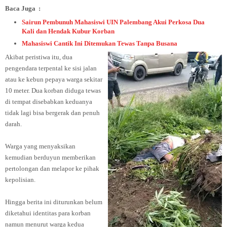
Baca Juga :
Sairun Pembunuh Mahasiswi UIN Palembang Akui Perkosa Dua
Kali dan Hendak Kubur Korban
Mahasiswi Cantik Ini Ditemukan Tewas Tanpa Busana
Akibat peristiwa itu, dua
pengendara terpental ke sisi jalan
atau ke kebun pepaya warga sekitar
10 meter. Dua korban diduga tewas
di tempat disebabkan keduanya
tidak lagi bisa bergerak dan penuh
darah.
Warga yang menyaksikan
kemudian berduyun memberikan
pertolongan dan melapor ke pihak
kepolisian.
Hingga berita ini diturunkan belum
diketahui identitas para korban
namun menurut warga kedua