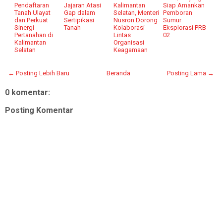
Pendaftaran
Jajaran Atasi
Kalimantan
Siap Amankan
Tanah Ulayat
Gap dalam
Selatan, Menteri
Pemboran
dan Perkuat
Sertipikasi
Nusron Dorong
Sumur
Sinergi
Tanah
Kolaborasi
Eksplorasi PRB-
Pertanahan di
Lintas
02
Kalimantan
Organisasi
Selatan
Keagamaan
← Posting Lebih Baru
Beranda
Posting Lama →
0 komentar:
Posting Komentar