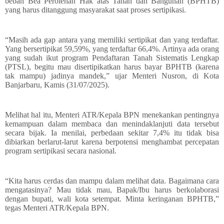
beban Bea Perolehan Hak atas Tanah dan Bangunan (BPHTB)
yang harus ditanggung masyarakat saat proses sertipikasi.
“Masih ada gap antara yang memiliki sertipikat dan yang terdaftar.
Yang bersertipikat 59,59%, yang terdaftar 66,4%. Artinya ada orang
yang sudah ikut program Pendaftaran Tanah Sistematis Lengkap
(PTSL), begitu mau disertipikatkan harus bayar BPHTB (karena
tak mampu) jadinya mandek,” ujar Menteri Nusron, di Kota
Banjarbaru, Kamis (31/07/2025).
Melihat hal itu, Menteri ATR/Kepala BPN menekankan pentingnya
kemampuan dalam membaca dan menindaklanjuti data tersebut
secara bijak. Ia menilai, perbedaan sekitar 7,4% itu tidak bisa
dibiarkan berlarut-larut karena berpotensi menghambat percepatan
program sertipikasi secara nasional.
“Kita harus cerdas dan mampu dalam melihat data. Bagaimana cara
mengatasinya? Mau tidak mau, Bapak/Ibu harus berkolaborasi
dengan bupati, wali kota setempat. Minta keringanan BPHTB,”
tegas Menteri ATR/Kepala BPN.