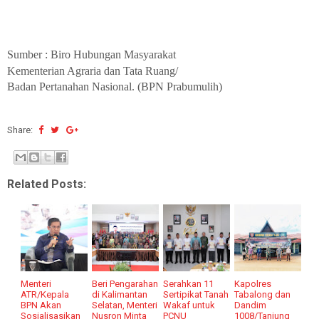
Sumber : Biro Hubungan Masyarakat
Kementerian Agraria dan Tata Ruang/
Badan Pertanahan Nasional. (BPN Prabumulih)
Share:
Related Posts:
Menteri
Beri Pengarahan
Serahkan 11
Kapolres
ATR/Kepala
di Kalimantan
Sertipikat Tanah
Tabalong dan
BPN Akan
Selatan, Menteri
Wakaf untuk
Dandim
Sosialisasikan
Nusron Minta
PCNU
1008/Tanjung