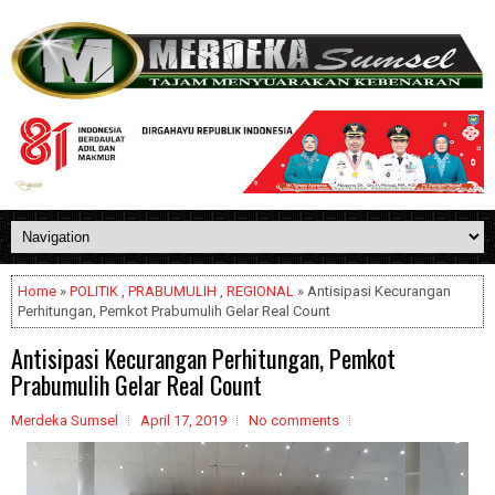
Home
»
POLITIK
,
PRABUMULIH
,
REGIONAL
» Antisipasi Kecurangan
Perhitungan, Pemkot Prabumulih Gelar Real Count
Antisipasi Kecurangan Perhitungan, Pemkot
Prabumulih Gelar Real Count
Merdeka Sumsel
April 17, 2019
No comments