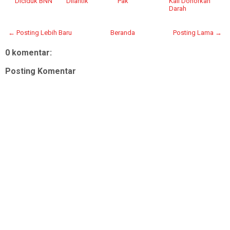
Diciduk BNN
Dilantik
Pak'
Kali Donorkan
Darah
← Posting Lebih Baru
Beranda
Posting Lama →
0 komentar:
Posting Komentar