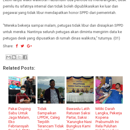
pemilu itu sifatnya internal dan tidak boleh dipublikasikan ke luar dan
pegawai yang tidak libur mendapatkan honor SPPD dari pemerintah.
"Mereka bekerja sampai malam, petugas tidak libur dan disiapkan SPPD
untuk mereka. Nantinya seluruh petugas akan diminta mengirim data ke
petugas desk yang dipusatkan di rumah dinas walikota," tuturnya. (01)
Share:
Related Posts:
Pakai Doping
Tidak
Bawaslu Latih
Miliki Darah
Sabu Untuk
Sampaikan
Ratusan Saksi
Langka, Pekerja
Jaga Malam,
LPPDK, Caleg
Partai, Saksi :
Kopena
Eko
Terpilih
'Karungke Nasi
Prabumulih Ini
Febriansyah
Terancam Tidak
Bungkus Kami
Rela Puluhan