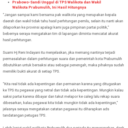
Prabowo-Sandi Unggul di TPS Walikota dan Wakil
Walikota Prabumulih, Ini Hasil Hitungnya
"Jangan sampai kami bersama pak walikota yang merupakan kepala
daerah dan wakil tidak tahu hasil perhitungan pemilu, selain itu nanti akan
dilaporkan ke provinsi apalagi kami juga pimpinan partai politik,"
bebernya seraya mengatakan tim di lapangan diminta mencatat akurat
hasil perhitungan.
Suami Hj Reni Indayani itu menjelaskan, jika memang nantinya terjadi
permasalahan dalam perhitungan suara dan pemerintah kota Prabumulih
dibutuhkan untuk bersaksi atau sebagai penengah, maka pihaknya sudah
memiliki bukti akurat di setiap TPS.
"Kita real tidak ada kepentingan dan permainan karena yang ditugaskan
ke TPS itu pegawai yang netral dan tidak ada kepentingan. Mungkin kalau
saksi partai karena dibayar dan takut melapor ke caleg lalu rekap suara
dibesarkan, kalau pegawai kita tidak mungkin tidak ada kepentingan,"
jelasnya seraya mengatakan catatan pegawai itu diharapkan ads
tandatangan petugas TPS.
Lebih lanjut wakil walikota Prabumulih dua periode itu menerangkan, desk