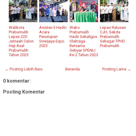
Walikota
Asisten II Hadiri
Wako
Lepas Ratusan
Prabumulih
Acara
Prabumulih
CJH, Sekda
Lepas 220
Penutupan
Hadir Sekaligus
Prabumulih
Jemaah Calon
Sriwijaya Expo
Olahraga
Sebagai TPHD
Haji Asal
2023
Bersama
Prabumulih
Prabumulih
Gebyar SPENLI
Tahun 2023
Ke-2 Tahun 2023
← Posting Lebih Baru
Beranda
Posting Lama →
0 komentar:
Posting Komentar