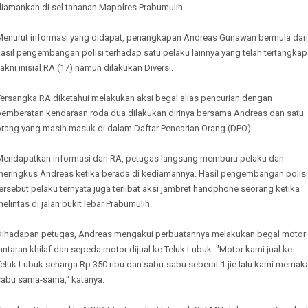
diamankan di sel tahanan Mapolres Prabumulih.
Menurut informasi yang didapat, penangkapan Andreas Gunawan bermula dari
asil pengembangan polisi terhadap satu pelaku lainnya yang telah tertangkap
akni inisial RA (17) namun dilakukan Diversi.
Tersangka RA diketahui melakukan aksi begal alias pencurian dengan
pemberatan kendaraan roda dua dilakukan dirinya bersama Andreas dan satu
orang yang masih masuk di dalam Daftar Pencarian Orang (DPO).
Mendapatkan informasi dari RA, petugas langsung memburu pelaku dan
meringkus Andreas ketika berada di kediamannya. Hasil pengembangan polisi
ersebut pelaku ternyata juga terlibat aksi jambret handphone seorang ketika
elintas di jalan bukit lebar Prabumulih.
Dihadapan petugas, Andreas mengakui perbuatannya melakukan begal motor
antaran khilaf dan sepeda motor dijual ke Teluk Lubuk. "Motor kami jual ke
eluk Lubuk seharga Rp 350 ribu dan sabu-sabu seberat 1 jie lalu kami memak
sabu sama-sama," katanya.