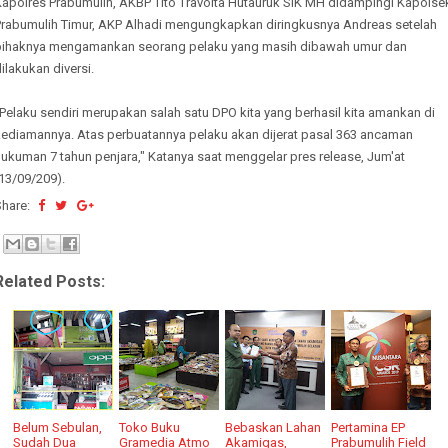
Kapolres Prabumulih, AKBP Tito Travolta Hutauruk SIK MH didampingi Kapolse
Prabumulih Timur, AKP Alhadi mengungkapkan diringkusnya Andreas setelah
pihaknya mengamankan seorang pelaku yang masih dibawah umur dan
ilakukan diversi.
Pelaku sendiri merupakan salah satu DPO kita yang berhasil kita amankan di
kediamannya. Atas perbuatannya pelaku akan dijerat pasal 363 ancaman
ukuman 7 tahun penjara," Katanya saat menggelar pres release, Jum'at
13/09/209).
Share:
Related Posts:
Belum Sebulan,
Toko Buku
Bebaskan Lahan
Pertamina EP
Sudah Dua
Gramedia Atmo
Akamigas,
Prabumulih Field