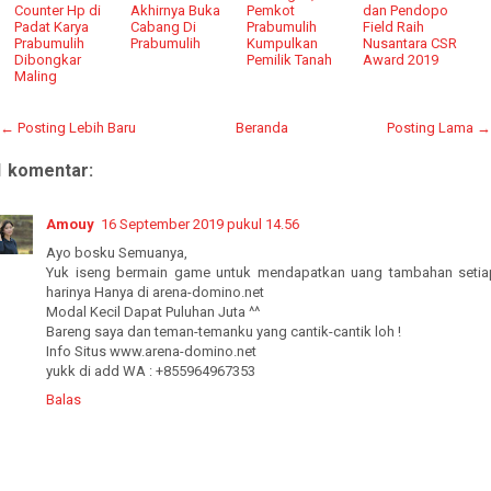
Counter Hp di
Akhirnya Buka
Pemkot
dan Pendopo
Padat Karya
Cabang Di
Prabumulih
Field Raih
Prabumulih
Prabumulih
Kumpulkan
Nusantara CSR
Dibongkar
Pemilik Tanah
Award 2019
Maling
← Posting Lebih Baru
Beranda
Posting Lama →
1 komentar:
Amouy
16 September 2019 pukul 14.56
Ayo bosku Semuanya,
Yuk iseng bermain game untuk mendapatkan uang tambahan setia
harinya Hanya di arena-domino.net
Modal Kecil Dapat Puluhan Juta ^^
Bareng saya dan teman-temanku yang cantik-cantik loh !
Info Situs www.arena-domino.net
yukk di add WA : +855964967353
Balas