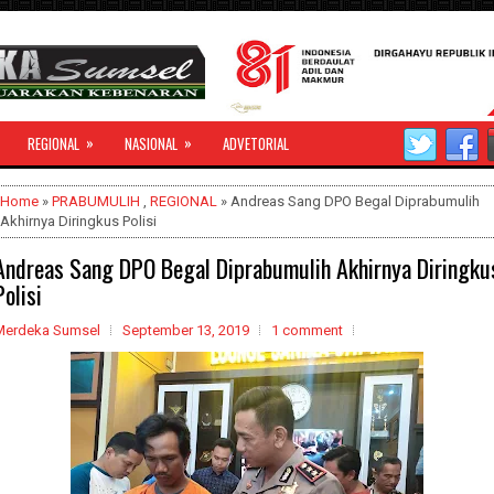
»
»
REGIONAL
NASIONAL
ADVETORIAL
Home
»
PRABUMULIH
,
REGIONAL
» Andreas Sang DPO Begal Diprabumulih
Akhirnya Diringkus Polisi
Andreas Sang DPO Begal Diprabumulih Akhirnya Diringku
Polisi
Merdeka Sumsel
September 13, 2019
1 comment