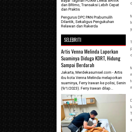
Bayar Tagihan PDAM Lewat BRIVA
dan BRImo, Transaksi Lebih Cepat
dan Praktis
Pengurus DPC PAN Prabumulih
Dilantik, Sekaligus Pengukuhan
h
Relawan dan Rakerda
y
SELEBRITI
Artis Venna Melinda Laporkan
Suaminya Diduga KDRT, Hidung
Sampai Berdarah
Jakarta, Merdekasumsel.com - Artis
ibu kota Venna Melinda melaporkan
t
suaminya, Ferry Irawan ke polisi, Senin
m
(9/1/2023). Ferry Irawan dilap...
l
T