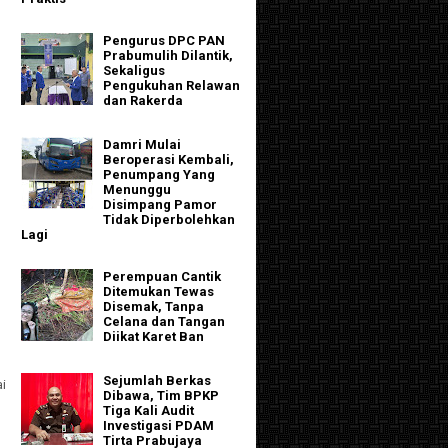
Pengurus DPC PAN
Prabumulih Dilantik,
Sekaligus
Pengukuhan Relawan
dan Rakerda
Damri Mulai
Beroperasi Kembali,
Penumpang Yang
Menunggu
Disimpang Pamor
Tidak Diperbolehkan
Lagi
Perempuan Cantik
Ditemukan Tewas
Disemak, Tanpa
Celana dan Tangan
Diikat Karet Ban
Sejumlah Berkas
ai
Dibawa, Tim BPKP
Tiga Kali Audit
Investigasi PDAM
Tirta Prabujaya