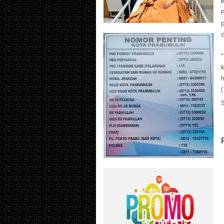
d
"
h
(