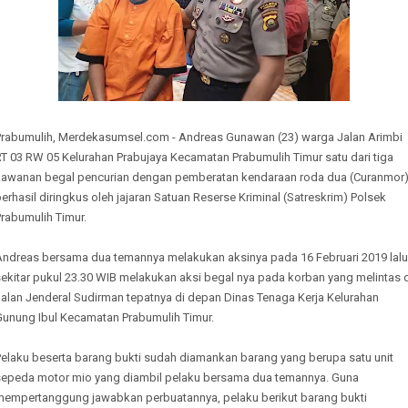
Prabumulih, Merdekasumsel.com - Andreas Gunawan (23) warga Jalan Arimbi
T 03 RW 05 Kelurahan Prabujaya Kecamatan Prabumulih Timur satu dari tiga
kawanan begal pencurian dengan pemberatan kendaraan roda dua (Curanmor
erhasil diringkus oleh jajaran Satuan Reserse Kriminal (Satreskrim) Polsek
rabumulih Timur.
Andreas bersama dua temannya melakukan aksinya pada 16 Februari 2019 lalu
ekitar pukul 23.30 WIB melakukan aksi begal nya pada korban yang melintas 
Jalan Jenderal Sudirman tepatnya di depan Dinas Tenaga Kerja Kelurahan
Gunung Ibul Kecamatan Prabumulih Timur.
Pelaku beserta barang bukti sudah diamankan barang yang berupa satu unit
sepeda motor mio yang diambil pelaku bersama dua temannya. Guna
mempertanggung jawabkan perbuatannya, pelaku berikut barang bukti