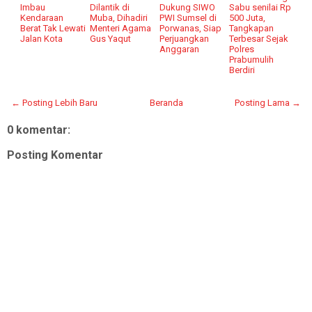
Imbau
Dilantik di
Dukung SIWO
Sabu senilai Rp
Kendaraan
Muba, Dihadiri
PWI Sumsel di
500 Juta,
Berat Tak Lewati
Menteri Agama
Porwanas, Siap
Tangkapan
Jalan Kota
Gus Yaqut
Perjuangkan
Terbesar Sejak
Anggaran
Polres
Prabumulih
Berdiri
← Posting Lebih Baru
Beranda
Posting Lama →
0 komentar:
Posting Komentar