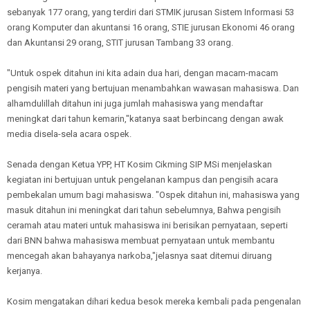
sebanyak 177 orang, yang terdiri dari STMIK jurusan Sistem Informasi 53
orang Komputer dan akuntansi 16 orang, STIE jurusan Ekonomi 46 orang
dan Akuntansi 29 orang, STIT jurusan Tambang 33 orang.
"Untuk ospek ditahun ini kita adain dua hari, dengan macam-macam
pengisih materi yang bertujuan menambahkan wawasan mahasiswa. Dan
alhamdulillah ditahun ini juga jumlah mahasiswa yang mendaftar
meningkat dari tahun kemarin,"katanya saat berbincang dengan awak
media disela-sela acara ospek.
Senada dengan Ketua YPP, HT Kosim Cikming SIP MSi menjelaskan
kegiatan ini bertujuan untuk pengelanan kampus dan pengisih acara
pembekalan umum bagi mahasiswa. "Ospek ditahun ini, mahasiswa yang
masuk ditahun ini meningkat dari tahun sebelumnya, Bahwa pengisih
ceramah atau materi untuk mahasiswa ini berisikan pernyataan, seperti
dari BNN bahwa mahasiswa membuat pernyataan untuk membantu
mencegah akan bahayanya narkoba,"jelasnya saat ditemui diruang
kerjanya.
Kosim mengatakan dihari kedua besok mereka kembali pada pengenalan