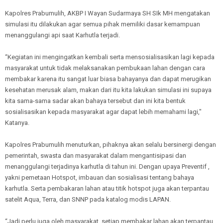
Kapolres Prabumulih, AKBP I Wayan Sudarmaya SH SIk MH mengatakan
simulasi itu dilakukan agar semua pihak memiliki dasar kemampuan
menanggulangi api saat Karhutla terjadi.
“Kegiatan ini mengingatkan kembali serta mensosialisasikan lagi kepada
masyarakat untuk tidak melaksanakan pembukaan lahan dengan cara
membakar karena itu sangat luar biasa bahayanya dan dapat merugikan
kesehatan merusak alam, makan dari itu kita lakukan simulasi ini supaya
kita sama-sama sadar akan bahaya tersebut dan ini kita bentuk
sosialisasikan kepada masyarakat agar dapat lebih memahami lagi,"
Katanya.
Kapolres Prabumulih menuturkan, pihaknya akan selalu bersinergi dengan
pemerintah, swasta dan masyarakat dalam mengantisipasi dan
menanggulangi terjadinya karhutla di tahun ini. Dengan upaya Preventif ,
yakni pemetaan Hotspot, imbauan dan sosialisasi tentang bahaya
karhutla. Serta pembakaran lahan atau titik hotspot juga akan terpantau
satelit Aqua, Terra, dan SNNP pada katalog modis LAPAN.
“Jadi perlu juga oleh masyarakat, setiap membakar lahan akan terpantau