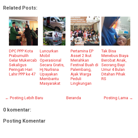
Related Posts:
DPC PPP Kota
Luncurkan
Pertamina EP
Tak Bisa
Prabumulih
Mobil
Asset 2 Ikut
Menebus Biaya
Gelar Mukercab
Operasional
Meriahkan
Berobat Anak,
Sekaligus
Secara Gratis,
Festival Buah di
Seorang Bayi
Peringati Hari
Hj Nurlisna
Palembang,
Umur 4 Bulan
Lahir PPP ke 47
Upayakan
Ajak Warga
Ditahan Pihak
Membantu
Peduli
RS
Masyarakat
Lingkungan
← Posting Lebih Baru
Beranda
Posting Lama →
0 komentar:
Posting Komentar