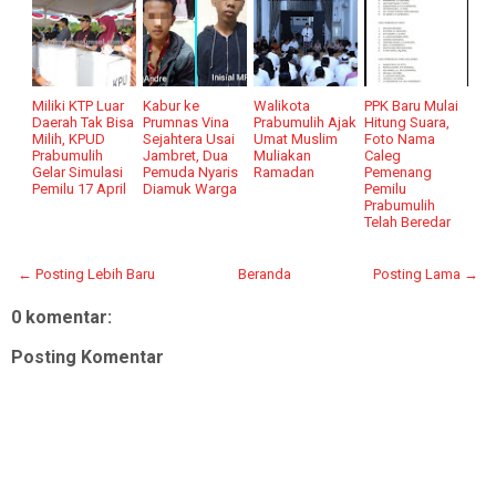
Miliki KTP Luar
Kabur ke
Walikota
PPK Baru Mulai
Daerah Tak Bisa
Prumnas Vina
Prabumulih Ajak
Hitung Suara,
Milih, KPUD
Sejahtera Usai
Umat Muslim
Foto Nama
Prabumulih
Jambret, Dua
Muliakan
Caleg
Gelar Simulasi
Pemuda Nyaris
Ramadan
Pemenang
Pemilu 17 April
Diamuk Warga
Pemilu
Prabumulih
Telah Beredar
← Posting Lebih Baru
Beranda
Posting Lama →
0 komentar:
Posting Komentar