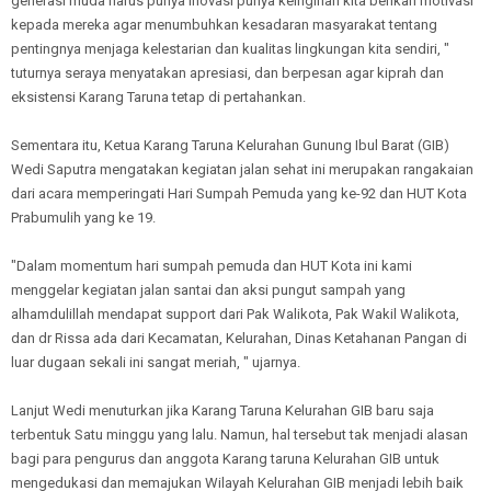
generasi muda harus punya inovasi punya keinginan kita berikan motivasi
kepada mereka agar menumbuhkan kesadaran masyarakat tentang
pentingnya menjaga kelestarian dan kualitas lingkungan kita sendiri, "
tuturnya seraya menyatakan apresiasi, dan berpesan agar kiprah dan
eksistensi Karang Taruna tetap di pertahankan.
Sementara itu, Ketua Karang Taruna Kelurahan Gunung Ibul Barat (GIB)
Wedi Saputra mengatakan kegiatan jalan sehat ini merupakan rangakaian
dari acara memperingati Hari Sumpah Pemuda yang ke-92 dan HUT Kota
Prabumulih yang ke 19.
"Dalam momentum hari sumpah pemuda dan HUT Kota ini kami
menggelar kegiatan jalan santai dan aksi pungut sampah yang
alhamdulillah mendapat support dari Pak Walikota, Pak Wakil Walikota,
dan dr Rissa ada dari Kecamatan, Kelurahan, Dinas Ketahanan Pangan di
luar dugaan sekali ini sangat meriah, " ujarnya.
Lanjut Wedi menuturkan jika Karang Taruna Kelurahan GIB baru saja
terbentuk Satu minggu yang lalu. Namun, hal tersebut tak menjadi alasan
bagi para pengurus dan anggota Karang taruna Kelurahan GIB untuk
mengedukasi dan memajukan Wilayah Kelurahan GIB menjadi lebih baik