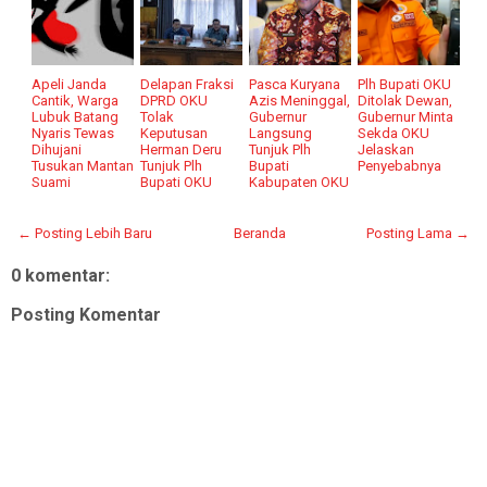
Apeli Janda
Delapan Fraksi
Pasca Kuryana
Plh Bupati OKU
Cantik, Warga
DPRD OKU
Azis Meninggal,
Ditolak Dewan,
Lubuk Batang
Tolak
Gubernur
Gubernur Minta
Nyaris Tewas
Keputusan
Langsung
Sekda OKU
Dihujani
Herman Deru
Tunjuk Plh
Jelaskan
Tusukan Mantan
Tunjuk Plh
Bupati
Penyebabnya
Suami
Bupati OKU
Kabupaten OKU
← Posting Lebih Baru
Beranda
Posting Lama →
0 komentar:
Posting Komentar