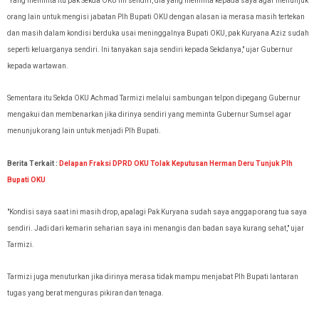
"Yang meminta itu pak Sekda OKU ini sendiri, dia yang meminta kepada saya agar
menunjuk
orang lain untuk mengisi jabatan Plh Bupati OKU dengan alasan ia merasa masih tertekan
dan masih dalam kondisi berduka usai meninggalnya Bupati OKU, pak Kuryana Aziz sudah
seperti keluarganya sendiri. Ini tanyakan saja sendiri kepada Sekdanya," ujar Gubernur
kepada wartawan.
Sementara itu Sekda OKU Achmad Tarmizi melalui sambungan telpon dipegang Gubernur
mengakui dan membenarkan jika dirinya sendiri yang meminta Gubernur Sumsel agar
menunjuk orang lain untuk menjadi Plh Bupati.
Berita Terkait :
Delapan Fraksi DPRD OKU Tolak Keputusan Herman Deru Tunjuk Plh
Bupati OKU
"Kondisi saya saat ini masih drop, apalagi Pak Kuryana sudah saya anggap orang tua saya
sendiri. Jadi dari kemarin seharian saya ini menangis dan badan saya kurang sehat," ujar
Tarmizi.
Tarmizi juga menuturkan jika dirinya merasa tidak mampu menjabat Plh Bupati lantaran
tugas yang berat menguras pikiran dan tenaga.