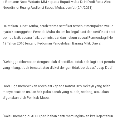
Ir Romanur Noor Widarto MM kepada Bupati Muba Dr H Dodi Reza Alex
Noerdin, di Ruang Audiensi Bupati Muba, Jum'at (9/4/2021).
Dikatakan Bupati Muba, serah terima sertifikat tersebut merupakan wujud
nyata kesungguhan Pemkab Muba dalam hal legalisasi dan sertifikasi aset
pemda baik secara fisik, administrasi dan hukum sesuai Permendagri No
19 Tahun 2016 tentang Pedoman Pengelolaan Barang Milik Daerah.
“Sehingga diharapkan dengan telah disertifikat, tidak ada lagi aset pemda
yang hilang, tidak tercatat atau diakui dengan tidak berdasar,” ucap Dodi.
Dodi juga memberikan apresiasi kepada Kantor BPN Sekayu yang telah
menyelesaikan usulan hak pakai tanah yang sudah, sedang, atau akan
digunakan oleh Pemkab Muba.
"Kalau memang di APBD perubahan nanti memungkinkan kita kejar tahun