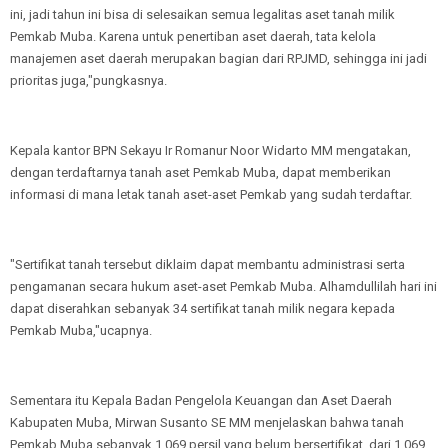
ini, jadi tahun ini bisa di selesaikan semua legalitas aset tanah milik
Pemkab Muba. Karena untuk penertiban aset daerah, tata kelola
manajemen aset daerah merupakan bagian dari RPJMD, sehingga ini jadi
prioritas juga,"pungkasnya.
Kepala kantor BPN Sekayu Ir Romanur Noor Widarto MM mengatakan,
dengan terdaftarnya tanah aset Pemkab Muba, dapat memberikan
informasi di mana letak tanah aset-aset Pemkab yang sudah terdaftar.
"Sertifikat tanah tersebut diklaim dapat membantu administrasi serta
pengamanan secara hukum aset-aset Pemkab Muba. Alhamdullilah hari ini
dapat diserahkan sebanyak 34 sertifikat tanah milik negara kepada
Pemkab Muba,"ucapnya.
Sementara itu Kepala Badan Pengelola Keuangan dan Aset Daerah
Kabupaten Muba, Mirwan Susanto SE MM menjelaskan bahwa tanah
Pemkab Muba sebanyak 1.069 persil yang belum bersertifikat, dari 1.069