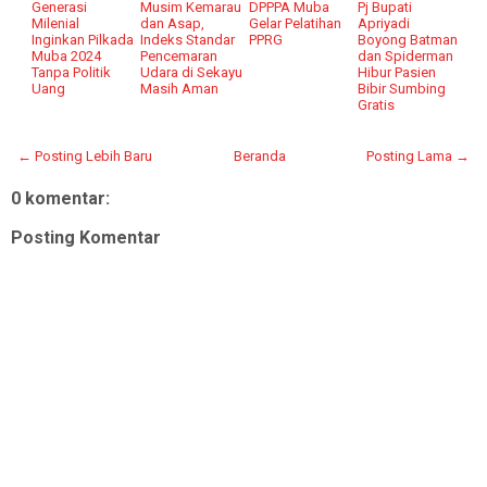
Generasi
Musim Kemarau
DPPPA Muba
Pj Bupati
Milenial
dan Asap,
Gelar Pelatihan
Apriyadi
Inginkan Pilkada
Indeks Standar
PPRG
Boyong Batman
Muba 2024
Pencemaran
dan Spiderman
Tanpa Politik
Udara di Sekayu
Hibur Pasien
Uang
Masih Aman
Bibir Sumbing
Gratis
← Posting Lebih Baru
Beranda
Posting Lama →
0 komentar:
Posting Komentar