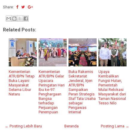
Share:
Related Posts:
Kementerian
Kementerian
Buka Rakernis
Upaya
ATR/BPN Tetap
ATR/BPN Gelar
Sekretariat
Kembalikan
Buka Layani
Upacara
Jenderal, Irjen
Fungsi Hutan,
Masyarakat
Peringatan Hari
ATR/BPN
Pemerintah
Selama Libur
Ibu ke-97:
Sampaikan
Mulai Relokasi
Nataru
Penghargaan
Peran Strategis
Masyarakat dari
Bangsa
Staf Tata Usaha
Taman Nasional
terhadap
sebagai
Tesso Nilo
Perjuangan
Pengawas
Perempuan
Internal
← Posting Lebih Baru
Beranda
Posting Lama →