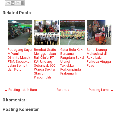
Related Posts:
Pedagang Sayur
Berobat Gratis
Gelar Bola Kaki
Sandi Kurung
M Yamin
Menggunakan
Bersama,
Mahasiswi di
Diminta Masuk
Rail Clinic, PT
Pangdam Bakal
Ruko Lalu
PTM, Sebabkan
KAI Undang
Ulangi
Perkosa Hingga
Jalan Sempit
Sebanyak 600
Taklukkan
Puas
dan Kotor
Warga Sekitar
Forkompinda
Stasiun
Prabumulih
Prabumulih
← Posting Lebih Baru
Beranda
Posting Lama →
0 komentar:
Posting Komentar