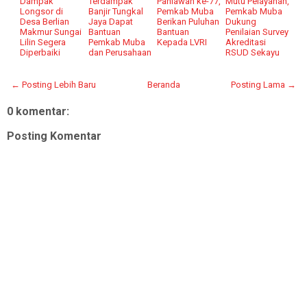
Dampak
Terdampak
Pahlawan ke-77,
Mutu Pelayanan,
Longsor di
Banjir Tungkal
Pemkab Muba
Pemkab Muba
Desa Berlian
Jaya Dapat
Berikan Puluhan
Dukung
Makmur Sungai
Bantuan
Bantuan
Penilaian Survey
Lilin Segera
Pemkab Muba
Kepada LVRI
Akreditasi
Diperbaiki
dan Perusahaan
RSUD Sekayu
← Posting Lebih Baru
Beranda
Posting Lama →
0 komentar:
Posting Komentar