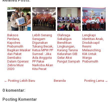
Related Posts:
Baksos
Lebih Senang
Olahraga
Lengkapi
Perdana,
Seragam
Sekaligus
Identitas Anak,
Kapolres
Digunakan
Bersihkan
Disdukcapil
Prabumulih
Tukang Becak,
Lingkungan,
Resmi
Bagikan Masker
Ketua MPW PP
Karang Taruna
Melaunching
dan Paket
Sumsel : Jika
Kelurahan GIB
KIA Untuk
Sembako
Ada Anggota
Gelar Aksi
Warga
Dalam Operasi
PP Pakai
Pungut Sampah
Prabumulih
Zebra Musi
Narkoba Akan
2020
Kita Pecat
← Posting Lebih Baru
Beranda
Posting Lama →
0 komentar:
Posting Komentar