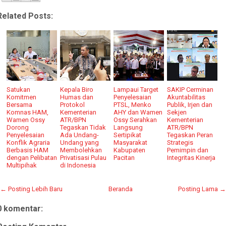
Related Posts:
Satukan
Kepala Biro
Lampaui Target
SAKIP Cerminan
Komitmen
Humas dan
Penyelesaian
Akuntabilitas
Bersama
Protokol
PTSL, Menko
Publik, Irjen dan
Komnas HAM,
Kementerian
AHY dan Wamen
Sekjen
Wamen Ossy
ATR/BPN
Ossy Serahkan
Kementerian
Dorong
Tegaskan Tidak
Langsung
ATR/BPN
Penyelesaian
Ada Undang-
Sertipikat
Tegaskan Peran
Konflik Agraria
Undang yang
Masyarakat
Strategis
Berbasis HAM
Membolehkan
Kabupaten
Pemimpin dan
dengan Pelibatan
Privatisasi Pulau
Pacitan
Integritas Kinerja
Multipihak
di Indonesia
← Posting Lebih Baru
Beranda
Posting Lama →
0 komentar: