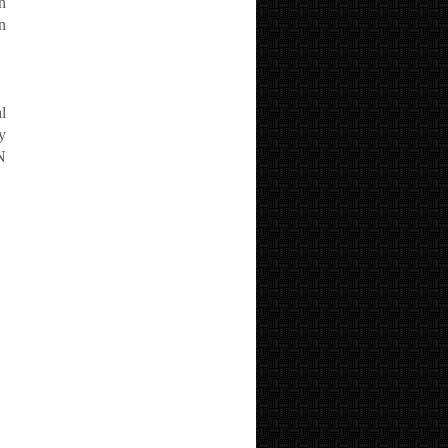
n
n
l
y
N