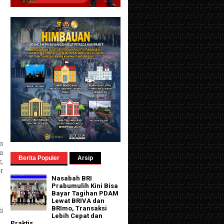
n
a
Berita Populer
Arsip
,
r
Nasabah BRI
Prabumulih Kini Bisa
Bayar Tagihan PDAM
Lewat BRIVA dan
BRImo, Transaksi
i
Lebih Cepat dan
Praktis