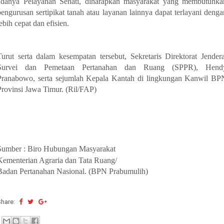
adanya Pelayanan Sehati, diharapkan masyarakat yang membutuhka
pengurusan sertipikat tanah atau layanan lainnya dapat terlayani denga
lebih cepat dan efisien.
Turut serta dalam kesempatan tersebut, Sekretaris Direktorat Jendera
Survei dan Pemetaan Pertanahan dan Ruang (SPPR), Hend
Pranabowo, serta sejumlah Kepala Kantah di lingkungan Kanwil BP
Provinsi Jawa Timur. (Ril/FAP)
Sumber : Biro Hubungan Masyarakat
Kementerian Agraria dan Tata Ruang/
Badan Pertanahan Nasional. (BPN Prabumulih)
Share: