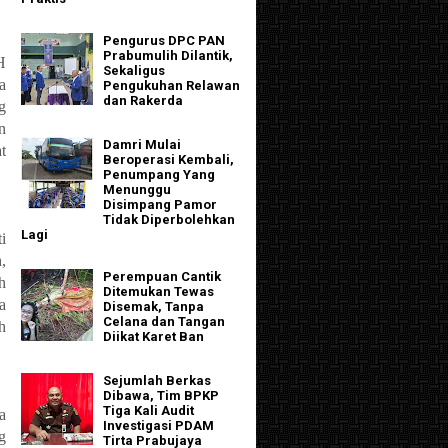
Pengurus DPC PAN
Prabumulih Dilantik,
H
Sekaligus
a
Pengukuhan Relawan
dan Rakerda
g
n
Damri Mulai
t
Beroperasi Kembali,
Penumpang Yang
Menunggu
Disimpang Pamor
Tidak Diperbolehkan
Lagi
i
,
Perempuan Cantik
h
Ditemukan Tewas
a
Disemak, Tanpa
Celana dan Tangan
h
Diikat Karet Ban
Sejumlah Berkas
Dibawa, Tim BPKP
Tiga Kali Audit
a
Investigasi PDAM
g
Tirta Prabujaya