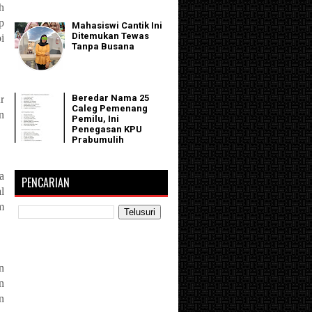
h
p
Mahasiswi Cantik Ini
Ditemukan Tewas
i
Tanpa Busana
Beredar Nama 25
r
Caleg Pemenang
n
Pemilu, Ini
Penegasan KPU
Prabumulih
a
PENCARIAN
l
m
n
n
n