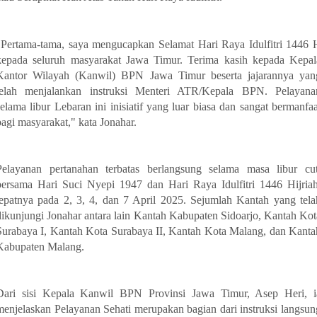
"Pertama-tama, saya mengucapkan Selamat Hari Raya Idulfitri 1446 
kepada seluruh masyarakat Jawa Timur. Terima kasih kepada Kepal
Kantor Wilayah (Kanwil) BPN Jawa Timur beserta jajarannya yan
telah menjalankan instruksi Menteri ATR/Kepala BPN. Pelayana
selama libur Lebaran ini inisiatif yang luar biasa dan sangat bermanfaa
bagi masyarakat," kata Jonahar.
Pelayanan pertanahan terbatas berlangsung selama masa libur cut
bersama Hari Suci Nyepi 1947 dan Hari Raya Idulfitri 1446 Hijriah
tepatnya pada 2, 3, 4, dan 7 April 2025. Sejumlah Kantah yang tela
dikunjungi Jonahar antara lain Kantah Kabupaten Sidoarjo, Kantah Kot
Surabaya I, Kantah Kota Surabaya II, Kantah Kota Malang, dan Kanta
Kabupaten Malang.
Dari sisi Kepala Kanwil BPN Provinsi Jawa Timur, Asep Heri, i
menjelaskan Pelayanan Sehati merupakan bagian dari instruksi langsun