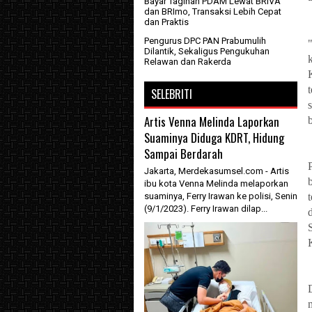
Bayar Tagihan PDAM Lewat BRIVA
dan BRImo, Transaksi Lebih Cepat
dan Praktis
Pengurus DPC PAN Prabumulih
Dilantik, Sekaligus Pengukuhan
Relawan dan Rakerda
SELEBRITI
Artis Venna Melinda Laporkan
Suaminya Diduga KDRT, Hidung
Sampai Berdarah
Jakarta, Merdekasumsel.com - Artis
ibu kota Venna Melinda melaporkan
suaminya, Ferry Irawan ke polisi, Senin
(9/1/2023). Ferry Irawan dilap...