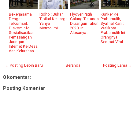
Bekerjasama
Ridho : Bukan
Flyover Patih
Kunker Ke
Dengan
Tipikal Keluarga
Galung Tertunda
Prabumulih,
Telkomsel,
Yahya
Dibangun Tahun
Syafrial Kani :
Diskominfo
Menzolimi
2020, Ini
Walikota
Sosialisasikan
Alasanya..
Prabumulih Ini
Pemasangan
Orangnya
Jaringan
Sempat Viral
Internet Ke Desa
dan Kelurahan
← Posting Lebih Baru
Beranda
Posting Lama →
0 komentar:
Posting Komentar