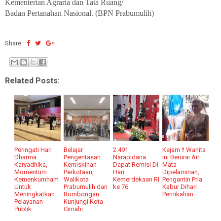
Kementerian Agraria dan Tata Ruang/
Badan Pertanahan Nasional. (BPN Prabumulih)
Share:
Related Posts:
Peringati Hari
Belajar
2.491
Kejam !! Wanita
Dharma
Pengentasan
Narapidana
Ini Berurai Air
Karyadhika,
Kemiskinan
Dapat Remisi Di
Mata
Momentum
Perkotaan,
Hari
Dipelaminan,
Kemenkumham
Walikota
Kemerdekaan RI
Pengantin Pria
Untuk
Prabumulih dan
ke 76
Kabur Dihari
Meningkatkan
Rombongan
Pernikahan
Pelayanan
Kunjungi Kota
Publik
Cimahi