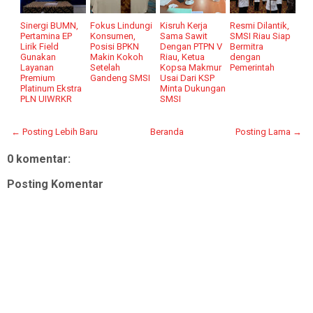
Sinergi BUMN,
Fokus Lindungi
Kisruh Kerja
Resmi Dilantik,
Pertamina EP
Konsumen,
Sama Sawit
SMSI Riau Siap
Lirik Field
Posisi BPKN
Dengan PTPN V
Bermitra
Gunakan
Makin Kokoh
Riau, Ketua
dengan
Layanan
Setelah
Kopsa Makmur
Pemerintah
Premium
Gandeng SMSI
Usai Dari KSP
Platinum Ekstra
Minta Dukungan
PLN UIWRKR
SMSI
← Posting Lebih Baru
Beranda
Posting Lama →
0 komentar:
Posting Komentar