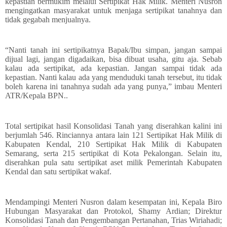
kepastian bermukim melalui Sertipikat Hak Milik. Menteri Nusron
mengingatkan masyarakat untuk menjaga sertipikat tanahnya dan
tidak gegabah menjualnya.
“Nanti tanah ini sertipikatnya Bapak/Ibu simpan, jangan sampai
dijual lagi, jangan digadaikan, bisa dibuat usaha, gitu aja. Sebab
kalau ada sertipikat, ada kepastian. Jangan sampai tidak ada
kepastian. Nanti kalau ada yang menduduki tanah tersebut, itu tidak
boleh karena ini tanahnya sudah ada yang punya,” imbau Menteri
ATR/Kepala BPN..
Total sertipikat hasil Konsolidasi Tanah yang diserahkan kalini ini
berjumlah 546. Rinciannya antara lain 121 Sertipikat Hak Milik di
Kabupaten Kendal, 210 Sertipikat Hak Milik di Kabupaten
Semarang, serta 215 sertipikat di Kota Pekalongan. Selain itu,
diserahkan pula satu sertipikat aset milik Pemerintah Kabupaten
Kendal dan satu sertipikat wakaf.
Mendampingi Menteri Nusron dalam kesempatan ini, Kepala Biro
Hubungan Masyarakat dan Protokol, Shamy Ardian; Direktur
Konsolidasi Tanah dan Pengembangan Pertanahan, Trias Wiriahadi;