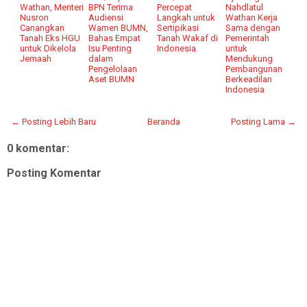
Wathan, Menteri
BPN Terima
Percepat
Nahdlatul
Nusron
Audiensi
Langkah untuk
Wathan Kerja
Canangkan
Wamen BUMN,
Sertipikasi
Sama dengan
Tanah Eks HGU
Bahas Empat
Tanah Wakaf di
Pemerintah
untuk Dikelola
Isu Penting
Indonesia
untuk
Jemaah
dalam
Mendukung
Pengelolaan
Pembangunan
Aset BUMN
Berkeadilan
Indonesia
← Posting Lebih Baru
Beranda
Posting Lama →
0 komentar:
Posting Komentar