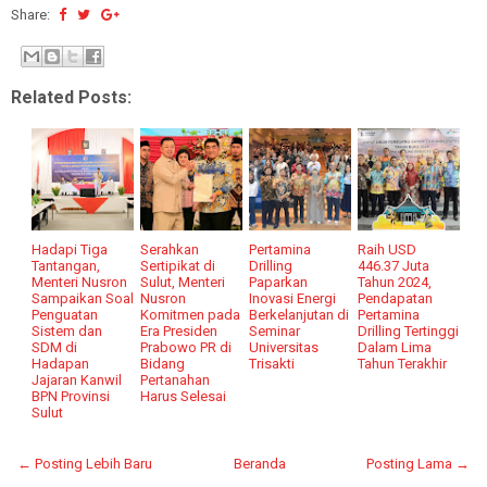
Share:
Related Posts:
Hadapi Tiga
Serahkan
Pertamina
Raih USD
Tantangan,
Sertipikat di
Drilling
446.37 Juta
Menteri Nusron
Sulut, Menteri
Paparkan
Tahun 2024,
Sampaikan Soal
Nusron
Inovasi Energi
Pendapatan
Penguatan
Komitmen pada
Berkelanjutan di
Pertamina
Sistem dan
Era Presiden
Seminar
Drilling Tertinggi
SDM di
Prabowo PR di
Universitas
Dalam Lima
Hadapan
Bidang
Trisakti
Tahun Terakhir
Jajaran Kanwil
Pertanahan
BPN Provinsi
Harus Selesai
Sulut
← Posting Lebih Baru
Beranda
Posting Lama →