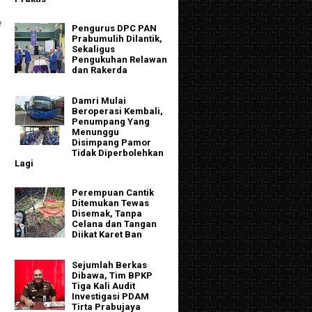
e
Pengurus DPC PAN
Prabumulih Dilantik,
Sekaligus
Pengukuhan Relawan
dan Rakerda
Damri Mulai
Beroperasi Kembali,
Penumpang Yang
Menunggu
Disimpang Pamor
Tidak Diperbolehkan
Lagi
Perempuan Cantik
Ditemukan Tewas
Disemak, Tanpa
Celana dan Tangan
Diikat Karet Ban
Sejumlah Berkas
Dibawa, Tim BPKP
Tiga Kali Audit
Investigasi PDAM
Tirta Prabujaya
.