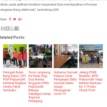
Sebab, pada aplikasi tersebut masyarakat bisa mendapatkan informasi
engenai tilang elektronik," tambahnya.(05)
Share:
Related Posts:
Peringati Bulan
Turun Langsung
Gubernur Sumsel
Jelang PSBB
Bung Karno, DPC
Ke Pasar Pagi,
Respon Surat
Berakhir, APW
PDIP Prabumulih
Dua Wanita
Pernyataan SMSI
Prabumulih Tetap
Kembali Bagikan
Anggota DPRD
Sumsel Dalam
Berikan Bantuan
Seribu Paket
Prabumulih
Upaya
Ke 17 Posko
Sembako
Belanja
Penanganan
Check Point
Sekaligus Serap
Covid 19
Aspirasi
Pedagang