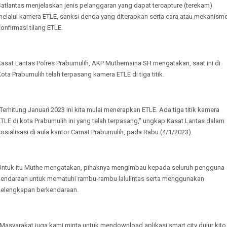
atlantas menjelaskan jenis pelanggaran yang dapat tercapture (terekam)
melalui kamera ETLE, sanksi denda yang diterapkan serta cara atau mekanism
onfirmasi tilang ETLE.
Kasat Lantas Polres Prabumulih, AKP Muthemaina SH mengatakan, saat ini di
ota Prabumulih telah terpasang kamera ETLE di tiga titik.
Terhitung Januari 2023 ini kita mulai menerapkan ETLE. Ada tiga titik kamera
TLE di kota Prabumulih ini yang telah terpasang," ungkap Kasat Lantas dalam
osialisasi di aula kantor Camat Prabumulih, pada Rabu (4/1/2023).
Untuk itu Muthe mengatakan, pihaknya mengimbau kepada seluruh pengguna
kendaraan untuk mematuhi rambu-rambu lalulintas serta menggunakan
kelengkapan berkendaraan.
Masyarakat juga kami minta untuk mendownload aplikasi smart city dulur kito