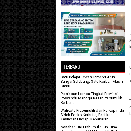
S
TERBARU
U
Satu Pelajar Tewas Terseret Arus
s
Sungai Selabung, Satu Korban Masih
Dicari
Persiapan Lomba Tingkat Provinsi,
Posyandu Mangga Besar Prabumulih
T
Berbenah
Walikota Prabumulih dan Forkopimda
b
Sidak Posko Karhutla, Pastikan
Kesiapan Hadapi Kebakaran
Nasabah BRI Prabumulih Kini Bisa