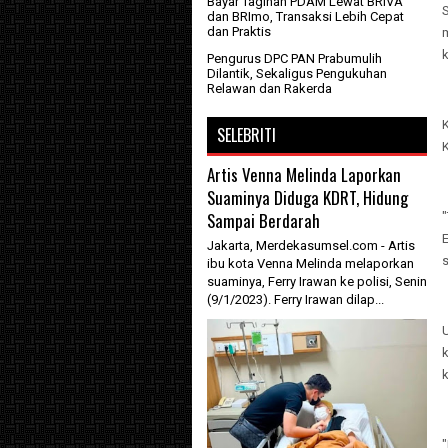
Bayar Tagihan PDAM Lewat BRIVA
S
dan BRImo, Transaksi Lebih Cepat
dan Praktis
k
Pengurus DPC PAN Prabumulih
Dilantik, Sekaligus Pengukuhan
Relawan dan Rakerda
SELEBRITI
K
Artis Venna Melinda Laporkan
Suaminya Diduga KDRT, Hidung
Sampai Berdarah
"
E
Jakarta, Merdekasumsel.com - Artis
s
ibu kota Venna Melinda melaporkan
suaminya, Ferry Irawan ke polisi, Senin
(9/1/2023). Ferry Irawan dilap...
"