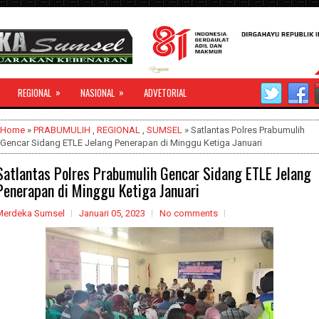
»
»
REGIONAL
NASIONAL
ADVETORIAL
Home
»
PRABUMULIH
,
REGIONAL
,
SUMSEL
» Satlantas Polres Prabumulih
Gencar Sidang ETLE Jelang Penerapan di Minggu Ketiga Januari
Satlantas Polres Prabumulih Gencar Sidang ETLE Jelang
Penerapan di Minggu Ketiga Januari
Merdeka Sumsel
Januari 05, 2023
No comments