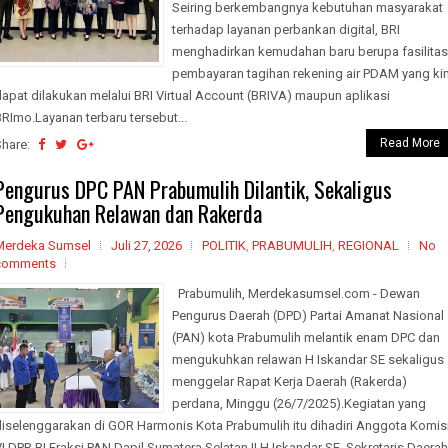
Seiring berkembangnya kebutuhan masyarakat
terhadap layanan perbankan digital, BRI
menghadirkan kemudahan baru berupa fasilitas
pembayaran tagihan rekening air PDAM yang kin
apat dilakukan melalui BRI Virtual Account (BRIVA) maupun aplikasi
RImo.Layanan terbaru tersebut...
Read More
Share:
Pengurus DPC PAN Prabumulih Dilantik, Sekaligus
Pengukuhan Relawan dan Rakerda
Merdeka Sumsel
Juli 27, 2026
POLITIK
,
PRABUMULIH
,
REGIONAL
No
comments
Prabumulih, Merdekasumsel.com - Dewan
Pengurus Daerah (DPD) Partai Amanat Nasional
(PAN) kota Prabumulih melantik enam DPC dan
mengukuhkan relawan H Iskandar SE sekaligus
menggelar Rapat Kerja Daerah (Rakerda)
perdana, Minggu (26/7/2025).Kegiatan yang
diselenggarakan di GOR Harmonis Kota Prabumulih itu dihadiri Anggota Komis
I DPR RI Fraksi PAN Dapil Sumatera Selatan II H Iskandar SE, Sekretaris Daerah