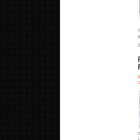
d
B
V