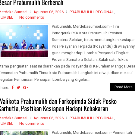
Besar Prabumulih Berbenah
Merdeka Sumsel
Agustus 06, 2026
PRABUMULIH
,
REGIONAL
,
SUMSEL
No comments
Prabumulih, Merdekasumsel.com - Tim
Penggerak PKK Kota Prabumulih Provinsi
Sumatera Selatan, terus mematangkan kesiapa
Pos Pelayanan Terpadu (Posyandu) di wilayahny
guna menghadapi Lomba Posyandu Tingkat
Provinsi Sumatera Selatan. Salah satu fokus
utama penguatan saat ini diarahkan pada Posyandu di Kelurahan Mangga Besa
Kecamatan Prabumulih Timur kota Prabumulih.Langkah ini diwujudkan melalui
kegiatan Pembinaan Persiapan Lomba yang digelar...
Read More
Share:
Walikota Prabumulih dan Forkopimda Sidak Posko
Karhutla, Pastikan Kesiapan Hadapi Kebakaran
Merdeka Sumsel
Agustus 06, 2026
PRABUMULIH
,
REGIONAL
,
SUMSEL
No comments
Prabumulih, Merdekasumsel.com - Pemerintah