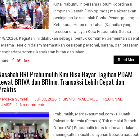
Kota Prabumulih bersama Forum Koordinasi
Pimpinan Daerah (Forkopimda) melaksanakan
peninjauan ke sejumlah Posko Penanggulangan
Kebakaran Hutan dan Lahan (Karhutla) yang
tersebar di wilayah Kota Prabumulih, Selasa
(4/8/2026). Kegiatan ini dilakukan sebagai bentuk komitmen pemerintah daera
bersama TNI-Polri dalam memastikan kesiapan personel, sarana, dan prasaran
menghadapi potensi kebakaran hutan dan lahan...
Read More
Share:
Nasabah BRI Prabumulih Kini Bisa Bayar Tagihan PDAM
Lewat BRIVA dan BRImo, Transaksi Lebih Cepat dan
Praktis
Merdeka Sumsel
Juli 30, 2026
BISNIS
,
PRABUMULIH
,
REGIONAL
,
SUMSEL
No comments
Prabumulih, Merdekasumsel.com - PT Bank
Rakyat Indonesia (Persero) Tbk melalui Branch
Office (BO) Prabumulih terus berinovasi dalam
meningkatkan kualitas layanan kepada nasabah