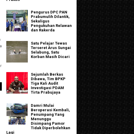
Pengurus DPC PAN
Prabumulih Dilantik,
Sekaligus
Pengukuhan Relawan
dan Rakerda
n
Satu Pelajar Tewas
a
Terseret Arus Sungai
Selabung, Satu
Korban Masih Dicari
r
Sejumlah Berkas
Dibawa, Tim BPKP
Tiga Kali Audit
Investigasi PDAM
Tirta Prabujaya
Damri Mulai
Beroperasi Kembali,
Penumpang Yang
Menunggu
Disimpang Pamor
Tidak Diperbolehkan
Lagi