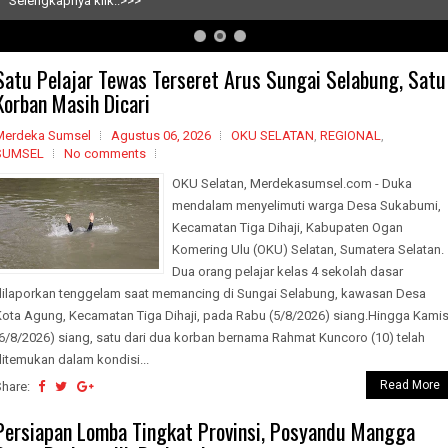
Selengkapnya klik..>>>
Satu Pelajar Tewas Terseret Arus Sungai Selabung, Satu
Korban Masih Dicari
Merdeka Sumsel
Agustus 06, 2026
OKU SELATAN
,
REGIONAL
,
SUMSEL
No comments
OKU Selatan, Merdekasumsel.com - Duka
mendalam menyelimuti warga Desa Sukabumi,
Kecamatan Tiga Dihaji, Kabupaten Ogan
Komering Ulu (OKU) Selatan, Sumatera Selatan.
Dua orang pelajar kelas 4 sekolah dasar
dilaporkan tenggelam saat memancing di Sungai Selabung, kawasan Desa
Kota Agung, Kecamatan Tiga Dihaji, pada Rabu (5/8/2026) siang.Hingga Kami
6/8/2026) siang, satu dari dua korban bernama Rahmat Kuncoro (10) telah
itemukan dalam kondisi...
Read More
Share:
Persiapan Lomba Tingkat Provinsi, Posyandu Mangga