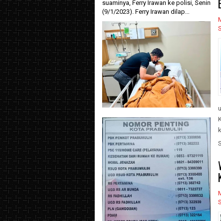
suaminya, Ferry Irawan ke polisi, Senin
(9/1/2023). Ferry Irawan dilap...