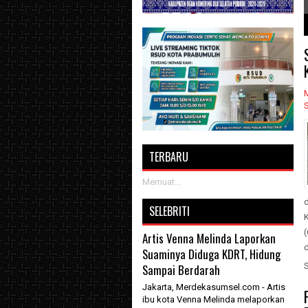
1
2
3
TERBARU
Memuat...
SELEBRITI
(
Artis Venna Melinda Laporkan
d
Suaminya Diduga KDRT, Hidung
Sampai Berdarah
Jakarta, Merdekasumsel.com - Artis
ibu kota Venna Melinda melaporkan