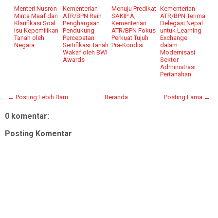
Menteri Nusron
Kementerian
Menuju Predikat
Kementerian
Minta Maaf dan
ATR/BPN Raih
SAKIP A,
ATR/BPN Terima
Klarifikasi Soal
Penghargaan
Kementerian
Delegasi Nepal
Isu Kepemilikan
Pendukung
ATR/BPN Fokus
untuk Learning
Tanah oleh
Percepatan
Perkuat Tujuh
Exchange
Negara
Sertifikasi Tanah
Pra-Kondisi
dalam
Wakaf oleh BWI
Modernisasi
Awards
Sektor
Administrasi
Pertanahan
← Posting Lebih Baru
Beranda
Posting Lama →
0 komentar:
Posting Komentar