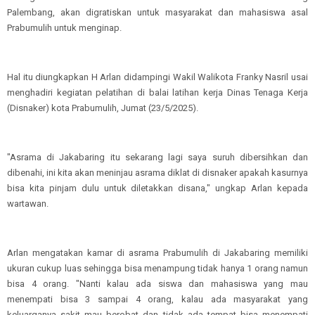
Palembang, akan digratiskan untuk masyarakat dan mahasiswa asal
Prabumulih untuk menginap.
Hal itu diungkapkan H Arlan didampingi Wakil Walikota Franky Nasril usai
menghadiri kegiatan pelatihan di balai latihan kerja Dinas Tenaga Kerja
(Disnaker) kota Prabumulih, Jumat (23/5/2025).
"Asrama di Jakabaring itu sekarang lagi saya suruh dibersihkan dan
dibenahi, ini kita akan meninjau asrama diklat di disnaker apakah kasurnya
bisa kita pinjam dulu untuk diletakkan disana," ungkap Arlan kepada
wartawan.
Arlan mengatakan kamar di asrama Prabumulih di Jakabaring memiliki
ukuran cukup luas sehingga bisa menampung tidak hanya 1 orang namun
bisa 4 orang. "Nanti kalau ada siswa dan mahasiswa yang mau
menempati bisa 3 sampai 4 orang, kalau ada masyarakat yang
keluarganya sakit mau berobat dan tidak ada tempat bisa menempati