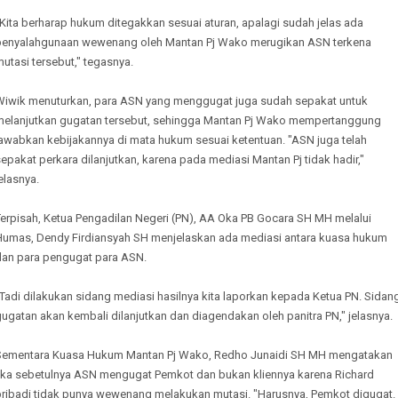
Kita berharap hukum ditegakkan sesuai aturan, apalagi sudah jelas ada
penyalahgunaan wewenang oleh Mantan Pj Wako merugikan ASN terkena
utasi tersebut," tegasnya.
Wiwik menuturkan, para ASN yang menggugat juga sudah sepakat untuk
melanjutkan gugatan tersebut, sehingga Mantan Pj Wako mempertanggung
jawabkan kebijakannya di mata hukum sesuai ketentuan. "ASN juga telah
epakat perkara dilanjutkan, karena pada mediasi Mantan Pj tidak hadir,"
elasnya.
Terpisah, Ketua Pengadilan Negeri (PN), AA Oka PB Gocara SH MH melalui
Humas, Dendy Firdiansyah SH menjelaskan ada mediasi antara kuasa hukum
dan para pengugat para ASN.
Tadi dilakukan sidang mediasi hasilnya kita laporkan kepada Ketua PN. Sidan
ugatan akan kembali dilanjutkan dan diagendakan oleh panitra PN," jelasnya.
Sementara Kuasa Hukum Mantan Pj Wako, Redho Junaidi SH MH mengatakan
jika sebetulnya ASN mengugat Pemkot dan bukan kliennya karena Richard
pribadi tidak punya wewenang melakukan mutasi. "Harusnya, Pemkot digugat.