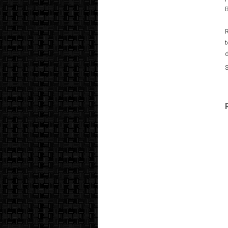
B
t
d