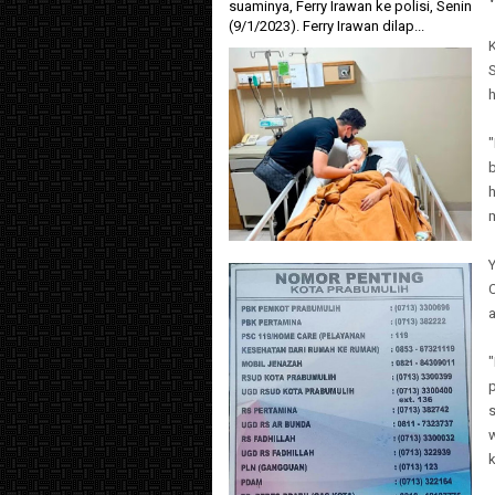
suaminya, Ferry Irawan ke polisi, Senin
(9/1/2023). Ferry Irawan dilap...
h
"
h
m
a
"
p
k