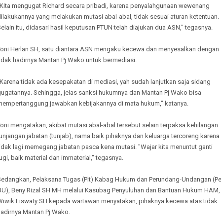
"Kita mengugat Richard secara pribadi, karena penyalahgunaan wewenang
ilakukannya yang melakukan mutasi abal-abal, tidak sesuai aturan ketentuan.
elain itu, didasari hasil keputusan PTUN telah diajukan dua ASN," tegasnya.
Toni Herlan SH, satu diantara ASN mengaku kecewa dan menyesalkan dengan
tidak hadirnya Mantan Pj Wako untuk bermediasi.
Karena tidak ada kesepakatan di mediasi, yah sudah lanjutkan saja sidang
gugatannya. Sehingga, jelas sanksi hukumnya dan Mantan Pj Wako bisa
mempertanggung jawabkan kebijakannya di mata hukum," katanya.
oni mengatakan, akibat mutasi abal-abal tersebut selain terpaksa kehilangan
unjangan jabatan (tunjab), nama baik pihaknya dan keluarga tercoreng karena
idak lagi memegang jabatan pasca kena mutasi. "Wajar kita menuntut ganti
ugi, baik material dan immaterial," tegasnya.
Sedangkan, Pelaksana Tugas (Plt) Kabag Hukum dan Perundang-Undangan (Pe
UU), Beny Rizal SH MH melalui Kasubag Penyuluhan dan Bantuan Hukum HAM,
Wiwik Liswaty SH kepada wartawan menyatakan, pihaknya kecewa atas tidak
hadirnya Mantan Pj Wako.