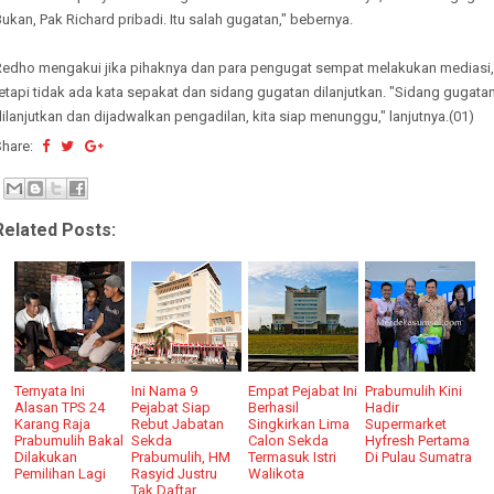
ukan, Pak Richard pribadi. Itu salah gugatan," bebernya.
Redho mengakui jika pihaknya dan para pengugat sempat melakukan mediasi,
etapi tidak ada kata sepakat dan sidang gugatan dilanjutkan. "Sidang gugata
ilanjutkan dan dijadwalkan pengadilan, kita siap menunggu," lanjutnya.(01)
Share:
Related Posts:
Ternyata Ini
Ini Nama 9
Empat Pejabat Ini
Prabumulih Kini
Alasan TPS 24
Pejabat Siap
Berhasil
Hadir
Karang Raja
Rebut Jabatan
Singkirkan Lima
Supermarket
Prabumulih Bakal
Sekda
Calon Sekda
Hyfresh Pertama
Dilakukan
Prabumulih, HM
Termasuk Istri
Di Pulau Sumatra
Pemilihan Lagi
Rasyid Justru
Walikota
Tak Daftar