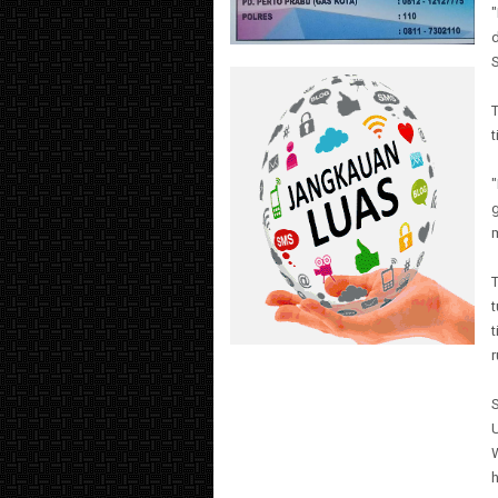
d
S
"
T
t
t
r