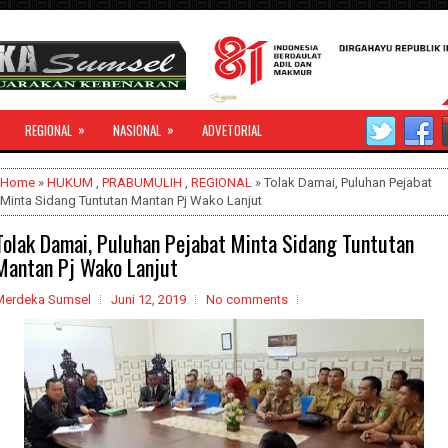
»
»
REGIONAL
NASIONAL
ADVETORIAL
Home
»
HUKUM
,
PRABUMULIH
,
REGIONAL
» Tolak Damai, Puluhan Pejabat
Minta Sidang Tuntutan Mantan Pj Wako Lanjut
Tolak Damai, Puluhan Pejabat Minta Sidang Tuntutan
Mantan Pj Wako Lanjut
Merdeka Sumsel
Juni 12, 2019
No comments