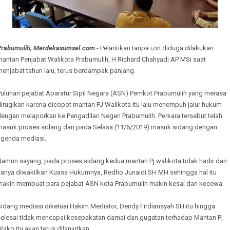
Prabumulih, Merdekasumsel.com
- Pelantikan tanpa izin diduga dilakukan
mantan Penjabat Walikota Prabumulih, H Richard Chahyadi AP MSi saat
enjabat tahun lalu, terus berdampak panjang.
Puluhan pejabat Aparatur Sipil Negara (ASN) Pemkot Prabumulih yang merasa
irugikan karena dicopot mantan PJ Walikota itu lalu menempuh jalur hukum
dengan melaporkan ke Pengadilan Negeri Prabumulih. Perkara tersebut telah
masuk proses sidang dan pada Selasa (11/6/2019) masuk sidang dengan
agenda mediasi.
Namun sayang, pada proses sidang kedua mantan Pj walikota tidak hadir dan
hanya diwakilkan Kuasa Hukumnya, Redho Junaidi SH MH sehingga hal itu
makin membuat para pejabat ASN kota Prabumulih makin kesal dan kecewa.
idang mediasi diketuai Hakim Mediator, Dendy Firdiansyah SH itu hingga
selesai tidak mencapai kesepakatan damai dan gugatan terhadap Mantan Pj
ako itu akan terus dilanjutkan.