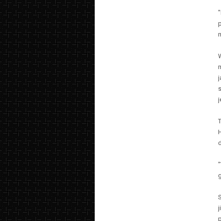
"
m
s
j
"
g