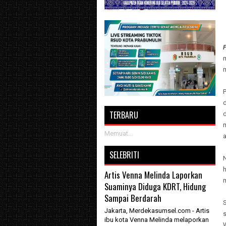
m
d
TERBARU
Memuat...
SELEBRITI
Artis Venna Melinda Laporkan
Suaminya Diduga KDRT, Hidung
Sampai Berdarah
S
Jakarta, Merdekasumsel.com - Artis
ibu kota Venna Melinda melaporkan
W