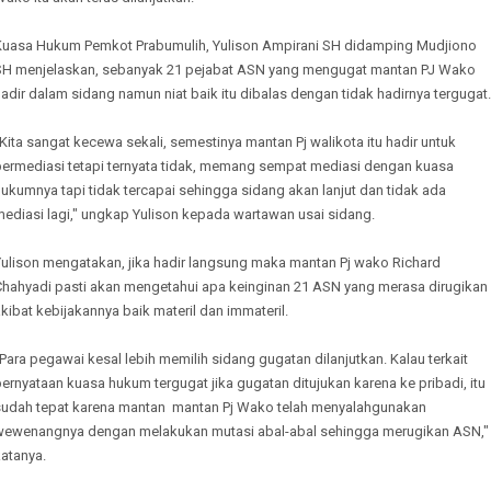
Kuasa Hukum Pemkot Prabumulih, Yulison Ampirani SH didamping Mudjiono
SH menjelaskan, sebanyak 21 pejabat ASN yang mengugat mantan PJ Wako
adir dalam sidang namun niat baik itu dibalas dengan tidak hadirnya tergugat.
Kita sangat kecewa sekali, semestinya mantan Pj walikota itu hadir untuk
bermediasi tetapi ternyata tidak, memang sempat mediasi dengan kuasa
ukumnya tapi tidak tercapai sehingga sidang akan lanjut dan tidak ada
ediasi lagi," ungkap Yulison kepada wartawan usai sidang.
Yulison mengatakan, jika hadir langsung maka mantan Pj wako Richard
Chahyadi pasti akan mengetahui apa keinginan 21 ASN yang merasa dirugikan
kibat kebijakannya baik materil dan immateril.
Para pegawai kesal lebih memilih sidang gugatan dilanjutkan. Kalau terkait
ernyataan kuasa hukum tergugat jika gugatan ditujukan karena ke pribadi, itu
sudah tepat karena mantan mantan Pj Wako telah menyalahgunakan
wewenangnya dengan melakukan mutasi abal-abal sehingga merugikan ASN,"
atanya.