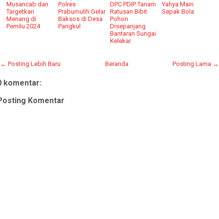
Musancab dan
Polres
DPC PDIP Tanam
Yahya Main
Targetkan
Prabumulih Gelar
Ratusan Bibit
Sepak Bola
Menang di
Baksos di Desa
Pohon
Pemilu 2024
Pangkul
Disepanjang
Bantaran Sungai
Kelekar
← Posting Lebih Baru
Beranda
Posting Lama →
0 komentar:
Posting Komentar