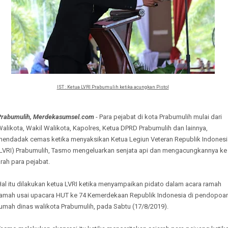
IST : Ketua LVRI Prabumulih ketika acungkan Pistol
Prabumulih, Merdekasumsel.com
- Para pejabat di kota Prabumulih mulai dari
alikota, Wakil Walikota, Kapolres, Ketua DPRD Prabumulih dan lainnya,
mendadak cemas ketika menyaksikan Ketua Legiun Veteran Republik Indonesi
(LVRI) Prabumulih, Tasmo mengeluarkan senjata api dan mengacungkannya ke
rah para pejabat.
Hal itu dilakukan ketua LVRI ketika menyampaikan pidato dalam acara ramah
tamah usai upacara HUT ke 74 Kemerdekaan Republik Indonesia di pendopoa
rumah dinas walikota Prabumulih, pada Sabtu (17/8/2019).