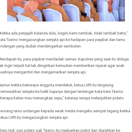
Ketika ada penjajah belanda dulu, begini kami nembak, tidak tembak betis,"
kata Tasmo mengacungkan senjata api ke hadapan para pejabat dan tamu
undangan yang duduk mendengarkan sambutan.
Mendapati itu, para pejabat mendadak cemas. Kapolres yang saat itu diduga
ak ingin terjadi hal tak diinginkan kemudian memberikan isyarat agar anak
buahnya mengambil dan mengamankan senjata api.
Namun ketika beberapa anggota mendekat, ketua LVRI itu langsung
memasukkan senjata ke balik bajunya dengan terdengar kata-kata Tasmo.
"Kenapa kalian mau menangkap saya," katanya seraya melanjutkan pidato.
Seorang tamu undangan kepada awak media mengaku sempat tegang ketika
etua LVRI itu mengacungkan senjata api.
Seru tadi, pas pidato pak Tasmo itu ngeluarkan pistol dan diarahkan ke