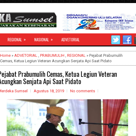
»
»
REGIONAL
NASIONAL
ADVETORIAL
Home
»
ADVETORIAL
,
PRABUMULIH
,
REGIONAL
» Pejabat Prabumulih
Cemas, Ketua Legiun Veteran Acungkan Senjata Api Saat Pidato
Pejabat Prabumulih Cemas, Ketua Legiun Veteran
Acungkan Senjata Api Saat Pidato
Merdeka Sumsel
Agustus 18, 2019
No comments