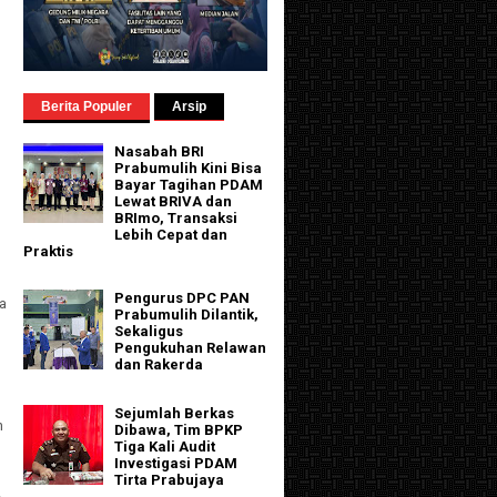
Berita Populer
Arsip
Nasabah BRI
Prabumulih Kini Bisa
Bayar Tagihan PDAM
Lewat BRIVA dan
BRImo, Transaksi
Lebih Cepat dan
Praktis
Pengurus DPC PAN
a
Prabumulih Dilantik,
Sekaligus
Pengukuhan Relawan
dan Rakerda
Sejumlah Berkas
n
Dibawa, Tim BPKP
Tiga Kali Audit
Investigasi PDAM
Tirta Prabujaya