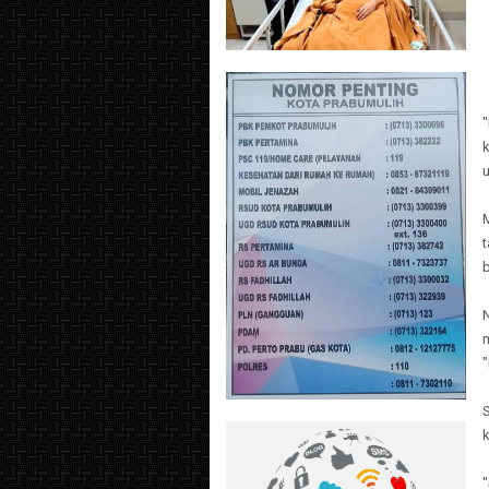
"
t
k
"