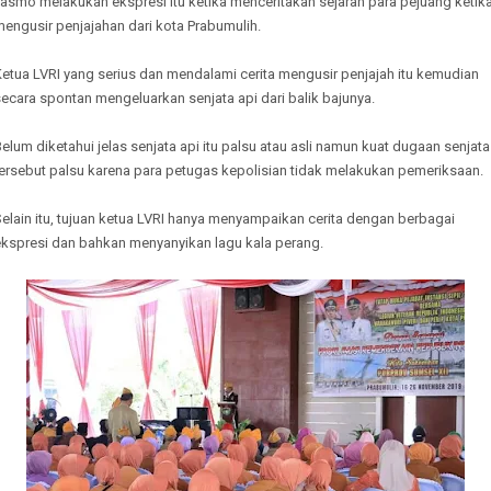
asmo melakukan ekspresi itu ketika menceritakan sejarah para pejuang ketik
engusir penjajahan dari kota Prabumulih.
etua LVRI yang serius dan mendalami cerita mengusir penjajah itu kemudian
ecara spontan mengeluarkan senjata api dari balik bajunya.
elum diketahui jelas senjata api itu palsu atau asli namun kuat dugaan senjata
tersebut palsu karena para petugas kepolisian tidak melakukan pemeriksaan.
elain itu, tujuan ketua LVRI hanya menyampaikan cerita dengan berbagai
ekspresi dan bahkan menyanyikan lagu kala perang.