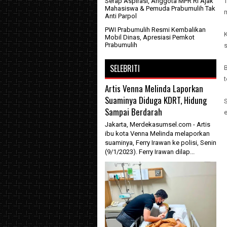
T
Serap Aspirasi, Anggota MPR RI Ajak
Mahasiswa & Pemuda Prabumulih Tak
m
Anti Parpol
PWI Prabumulih Resmi Kembalikan
K
Mobil Dinas, Apresiasi Pemkot
Prabumulih
s
SELEBRITI
B
Artis Venna Melinda Laporkan
Suaminya Diduga KDRT, Hidung
S
Sampai Berdarah
Jakarta, Merdekasumsel.com - Artis
ibu kota Venna Melinda melaporkan
suaminya, Ferry Irawan ke polisi, Senin
(9/1/2023). Ferry Irawan dilap...