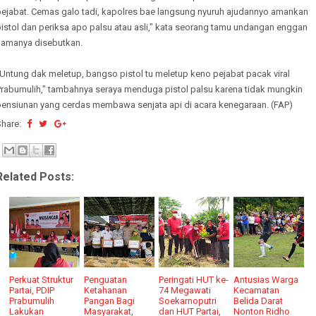
pejabat. Cemas galo tadi, kapolres bae langsung nyuruh ajudannyo amankan
istol dan periksa apo palsu atau asli," kata seorang tamu undangan enggan
namanya disebutkan.
Untung dak meletup, bangso pistol tu meletup keno pejabat pacak viral
Prabumulih," tambahnya seraya menduga pistol palsu karena tidak mungkin
pensiunan yang cerdas membawa senjata api di acara kenegaraan. (FAP)
Share:
Related Posts:
Perkuat Struktur
Penguatan
Peringati HUT ke-
Antusias Warga
Partai, PDIP
Ketahanan
74 Megawati
Kecamatan
Prabumulih
Pangan Bagi
Soekarnoputri
Belida Darat
Lakukan
Masyarakat,
dan HUT Partai,
Nonton Ridho