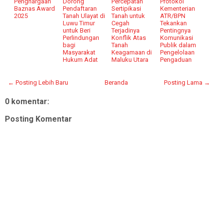
Penghargaan
Dorong
Percepatan
Protokol
Baznas Award
Pendaftaran
Sertipikasi
Kementerian
2025
Tanah Ulayat di
Tanah untuk
ATR/BPN
Luwu Timur
Cegah
Tekankan
untuk Beri
Terjadinya
Pentingnya
Perlindungan
Konflik Atas
Komunikasi
bagi
Tanah
Publik dalam
Masyarakat
Keagamaan di
Pengelolaan
Hukum Adat
Maluku Utara
Pengaduan
← Posting Lebih Baru
Beranda
Posting Lama →
0 komentar:
Posting Komentar