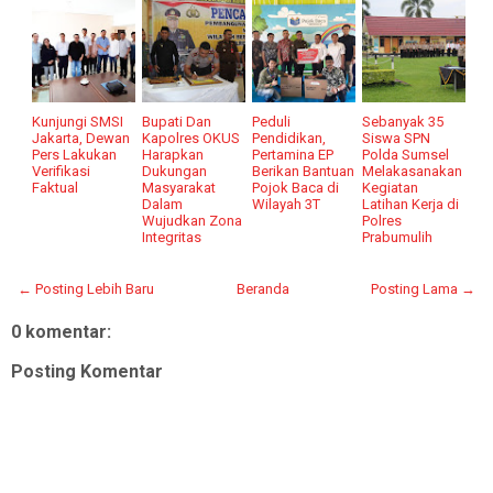
Kunjungi SMSI
Bupati Dan
Peduli
Sebanyak 35
Jakarta, Dewan
Kapolres OKUS
Pendidikan,
Siswa SPN
Pers Lakukan
Harapkan
Pertamina EP
Polda Sumsel
Verifikasi
Dukungan
Berikan Bantuan
Melakasanakan
Faktual
Masyarakat
Pojok Baca di
Kegiatan
Dalam
Wilayah 3T
Latihan Kerja di
Wujudkan Zona
Polres
Integritas
Prabumulih
← Posting Lebih Baru
Beranda
Posting Lama →
0 komentar:
Posting Komentar