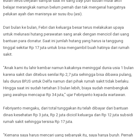
Bulan terus berjalan sampai saat ini sang bayi pun sudah mulai aktif
belajar merangkak namun belum pernah dan tak mengenal hangatnya
pelukan ayah dan manisnya air susu ibu (asi).
Dari bulan ke bulan, Febri dan keluarga besar terus melakukan upaya
untuk melunasi hutang perawatan sang anak dengan mencicil dari uang
bantuan para donatur. Saat ini jumlah hutang yang harus ia tanggung
tinggal sekitar Rp 17 juta untuk bisa mengambil buah hatinya dari rumah
sakit.
"Anak kami itu lahir kembar namun kakaknya meninggal dunia usia 1 bulan
karena sakit dan ditebus senilai Rp 2,7 juta sehingga bisa dibawa pulang,
lalu diurus BPJS untuk Delfa namun dari pihak rumah sakit tidak berlaku.
Hingga saat ini sudah tertahan 3 bulan lebih, biaya sudah membengkak
yang awalnya mencapai Rp 34 juta," ujar Febriyanto kepada wartawan.
Febriyanto mengaku, dari total tunggakan itu telah dibayar dari bantuan
dinas kesehatan Rp 3 juta, Rp 2 juta dicicil keluarga dan Rp 12 juta subsidi
rumah sakit sehingga tersisa Rp 17 juta.
"Kemana saya harus mencari uang sebanyak itu, saya hanya buruh. Pernah