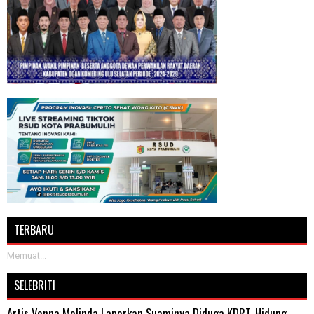
TERBARU
Memuat...
SELEBRITI
Artis Venna Melinda Laporkan Suaminya Diduga KDRT, Hidung