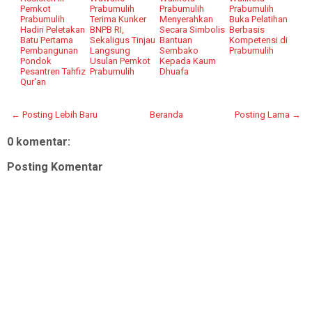
Pemkot
Prabumulih
Prabumulih
Prabumulih
Prabumulih
Terima Kunker
Menyerahkan
Buka Pelatihan
Hadiri Peletakan
BNPB RI,
Secara Simbolis
Berbasis
Batu Pertama
Sekaligus Tinjau
Bantuan
Kompetensi di
Pembangunan
Langsung
Sembako
Prabumulih
Pondok
Usulan Pemkot
Kepada Kaum
Pesantren Tahfiz
Prabumulih
Dhuafa
Qur'an
← Posting Lebih Baru
Beranda
Posting Lama →
0 komentar:
Posting Komentar