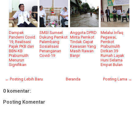
Dampak
SMSI Sumsel
Anggota DPRD
Melalui Infaq
Pandemi Covid
Dukung Pemkot
Minta Pemkot
Pegawai,
19, Realisasi
Palembang
Tindak Cepat
Pemkot
Pajak PKB dan
Sosialisasi
Kawasan Yang
Prabumulih
BBN-KB
Penanganan
Masih Rawan
Dirikan 39
Prabumulih
Covid-19
Banjir
Rumah Layak
Menurun
Huni Selama
Signifikan
Empat Bulan
← Posting Lebih Baru
Beranda
Posting Lama →
0 komentar:
Posting Komentar