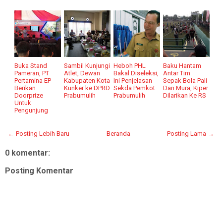
Buka Stand
Sambil Kunjungi
Heboh PHL
Baku Hantam
Pameran, PT
Atlet, Dewan
Bakal Diseleksi,
Antar Tim
Pertamina EP
Kabupaten Kota
Ini Penjelasan
Sepak Bola Pali
Berikan
Kunker ke DPRD
Sekda Pemkot
Dan Mura, Kiper
Doorprize
Prabumulih
Prabumulih
Dilarikan Ke RS
Untuk
Pengunjung
← Posting Lebih Baru
Beranda
Posting Lama →
0 komentar:
Posting Komentar