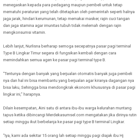
menegaskan kepada para pedagang maupun pembeli untuk tetap
mematuhi peraturan yang telah ditetapkan oleh pemerintah seperti halnya
jaga jarak, hindari kerumunan, tetap memakai masker, rajin cuci tangan
dan jaga stamina agar imunitas tubuh tidak melemah dengan rajin
mengkonsumsi vitamin.
Lebih lanjut, Nurlisna berharap semoga secepatnya pasar pagi terminal
Type B Lingkar Timur segera di fungsikan kembali dengan cara
memindahkan semua agen ke pasar pagi terminal type B.
"Tentunya dengan banyak yang berjualan otomatis banyak juga pembeli
nya dan hal ini bisa membantu yang berjualan agar kiranya dagangan nya
bisa laku, Sehingga bisa mendongkrak ekonomi khususnya di pasar pagi
lingkar ini," harapnya.
Dilain kesempatan, Aini satu di antara ibu-ibu warga kelurahan muntang
tapus ketika dibincangi Merdekasumsel.com mengatakan jika dirinya rutin
setiap minggu ikut berbelanja ke pasar pagi type B terminal Lingkar.
"Iya, kami ada sekitar 15 orang lah setiap minggu pagi diajak ibu Hj