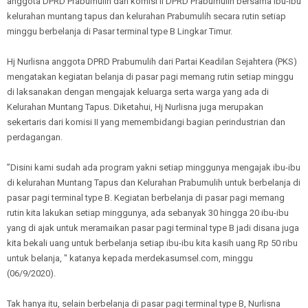
anggota DPRD Prabumulih dari komisi II DPRD Prabumulih bersama ibu-ibu
kelurahan muntang tapus dan kelurahan Prabumulih secara rutin setiap
minggu berbelanja di Pasar terminal type B Lingkar Timur.
Hj Nurlisna anggota DPRD Prabumulih dari Partai Keadilan Sejahtera (PKS)
mengatakan kegiatan belanja di pasar pagi memang rutin setiap minggu
di laksanakan dengan mengajak keluarga serta warga yang ada di
Kelurahan Muntang Tapus. Diketahui, Hj Nurlisna juga merupakan
sekertaris dari komisi II yang memembidangi bagian perindustrian dan
perdagangan.
”Disini kami sudah ada program yakni setiap minggunya mengajak ibu-ibu
di kelurahan Muntang Tapus dan Kelurahan Prabumulih untuk berbelanja di
pasar pagi terminal type B. Kegiatan berbelanja di pasar pagi memang
rutin kita lakukan setiap minggunya, ada sebanyak 30 hingga 20 ibu-ibu
yang di ajak untuk meramaikan pasar pagi terminal type B jadi disana juga
kita bekali uang untuk berbelanja setiap ibu-ibu kita kasih uang Rp 50 ribu
untuk belanja, " katanya kepada merdekasumsel.com, minggu
(06/9/2020).
Tak hanya itu, selain berbelanja di pasar pagi terminal type B, Nurlisna