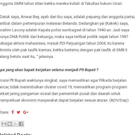
anggota GMNI tahun 60an ketika mereka kuliah di fakultas hukum Unsri.
Datuk saya, Anwar Bey, ayah dari ibu saya, adalah pejuang dan anggota partai
terlibat dalam pertempuran melawan Belanda. Sedangkan yai (Kakek) saya,
brahim Lacony adalah Kepala polisi sumbagsel di tahun 1940-an. Jadi saya
unya DNA Politik dari keluarga, maka saya terlibat politik sejak tahun 1997
ebagai aktivis mahasiswa, masuk PDI Perjuangan tahun 2004, itu karena
iminta oleh pak taufik kiemas, ketika bertemu dengan pak taufik di SMB II
alang betutu saat itu, " jelasnya.
pa yang akan bapak kerjakan selama menjadi Plt Bupati ?
osisi Plt Bupati waktunya singkat, saya memastikan agar Pilkada berjalan
lancar, tidak menimbulkan cluster covid 19, memastikan program-program
erkait jaring pengaman sosial dari pemerintah pusat dan daerah untuk
memperkuat ekonomi masyarakat dapat berjalan sesuai aturan. (ADV/Dep)
Share: