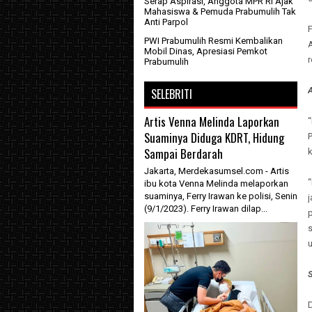
Serap Aspirasi, Anggota MPR RI Ajak
Mahasiswa & Pemuda Prabumulih Tak
Anti Parpol
F
PWI Prabumulih Resmi Kembalikan
Mobil Dinas, Apresiasi Pemkot
Prabumulih
A
SELEBRITI
Artis Venna Melinda Laporkan
“
Suaminya Diduga KDRT, Hidung
P
Sampai Berdarah
k
Jakarta, Merdekasumsel.com - Artis
“
ibu kota Venna Melinda melaporkan
suaminya, Ferry Irawan ke polisi, Senin
j
(9/1/2023). Ferry Irawan dilap...
p
s
S
D