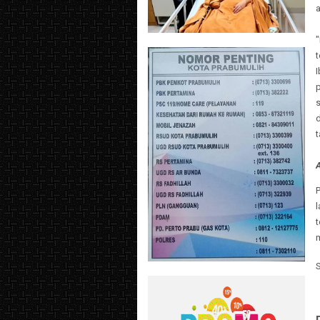
"
I
p
s
d
t
A
P
t