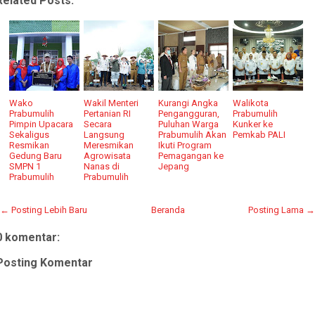
Related Posts:
Wako
Wakil Menteri
Kurangi Angka
Walikota
Prabumulih
Pertanian RI
Pengangguran,
Prabumulih
Pimpin Upacara
Secara
Puluhan Warga
Kunker ke
Sekaligus
Langsung
Prabumulih Akan
Pemkab PALI
Resmikan
Meresmikan
Ikuti Program
Gedung Baru
Agrowisata
Pemagangan ke
SMPN 1
Nanas di
Jepang
Prabumulih
Prabumulih
← Posting Lebih Baru
Beranda
Posting Lama →
0 komentar:
Posting Komentar