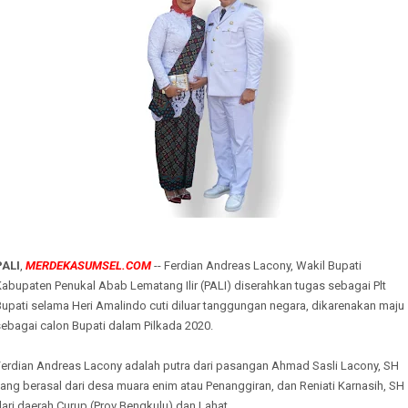
PALI
,
MERDEKASUMSEL.COM
-- Ferdian Andreas Lacony, Wakil Bupati
abupaten Penukal Abab Lematang Ilir (PALI) diserahkan tugas sebagai Plt
upati selama Heri Amalindo cuti diluar tanggungan negara, dikarenakan maju
sebagai calon Bupati dalam Pilkada 2020.
Ferdian Andreas Lacony adalah putra dari pasangan Ahmad Sasli Lacony, SH
ang berasal dari desa muara enim atau Penanggiran, dan Reniati Karnasih, SH
ari daerah Curup (Prov Bengkulu) dan Lahat.