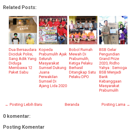
Related Posts:
Dua Bersaudara
Kopeda
Bobol Rumah
BSB Gelar
Diciduk Polisi,
Prabumulih Ajak
Mewah Di
Pengundian
Sang Adik Yang
Seluruh
Prabumulih,
Grand Prize
Diduga
Masyarakat
Ketiga Pelaku
2020, Ridho
Membawa 12
Sumsel Dukung
Berhasil
Yahya : Semoga
Paket Sabu
Juana
Ditangkap Satu
BSB Menjadi
Perwakilan
Pelaku DPO
Bank
Sumsel Di
Kebanggaan
Ajang Lida 2020
Masyarakat
Prabumulih
← Posting Lebih Baru
Beranda
Posting Lama →
0 komentar:
Posting Komentar