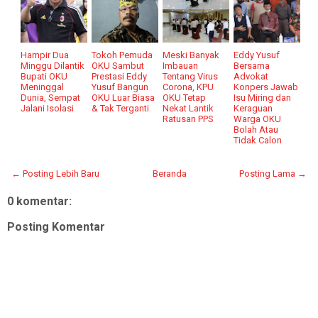
Hampir Dua
Tokoh Pemuda
Meski Banyak
Eddy Yusuf
Minggu Dilantik
OKU Sambut
Imbauan
Bersama
Bupati OKU
Prestasi Eddy
Tentang Virus
Advokat
Meninggal
Yusuf Bangun
Corona, KPU
Konpers Jawab
Dunia, Sempat
OKU Luar Biasa
OKU Tetap
Isu Miring dan
Jalani Isolasi
& Tak Terganti
Nekat Lantik
Keraguan
Ratusan PPS
Warga OKU
Bolah Atau
Tidak Calon
← Posting Lebih Baru
Beranda
Posting Lama →
0 komentar:
Posting Komentar