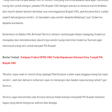
"Yang meminta itu pak Sekda OKU ini sendiri, dia yang meminta kepada saya agar
menunjuk
orang lain untuk mengisi jabatan Plh Bupati OKU dengan alasan ia merasa masih tertekan
dan masih dalam kondisi berduka usai meninggalnya Bupati OKU, pak Kuryana Aziz sudah
seperti keluarganya sendiri. Ini tanyakan saja sendiri kepada Sekdanya," ujar Gubernur
kepada wartawan.
Sementara itu Sekda OKU Achmad Tarmizi melalui sambungan telpon dipegang Gubernur
mengakui dan membenarkan jika dirinya sendiri yang meminta Gubernur Sumsel agar
menunjuk orang lain untuk menjadi Plh Bupati.
Berita Terkait :
Delapan Fraksi DPRD OKU Tolak Keputusan Herman Deru Tunjuk Plh
Bupati OKU
"Kondisi saya saat ini masih drop, apalagi Pak Kuryana sudah saya anggap orang tua saya
sendiri. Jadi dari kemarin seharian saya ini menangis dan badan saya kurang sehat," ujar
Tarmizi.
Tarmizi juga menuturkan jika dirinya merasa tidak mampu menjabat Plh Bupati lantaran
tugas yang berat menguras pikiran dan tenaga.