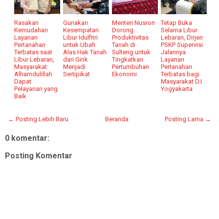
Rasakan
Gunakan
Menteri Nusron
Tetap Buka
Kemudahan
Kesempatan
Dorong
Selama Libur
Layanan
Libur Idulfitri
Produktivitas
Lebaran, Dirjen
Pertanahan
untuk Ubah
Tanah di
PSKP Supervisi
Terbatas saat
Alas Hak Tanah
Sulteng untuk
Jalannya
Libur Lebaran,
dari Girik
Tingkatkan
Layanan
Masyarakat:
Menjadi
Pertumbuhan
Pertanahan
Alhamdulillah
Sertipikat
Ekonomi
Terbatas bagi
Dapat
Masyarakat D.I.
Pelayanan yang
Yogyakarta
Baik
← Posting Lebih Baru
Beranda
Posting Lama →
0 komentar:
Posting Komentar